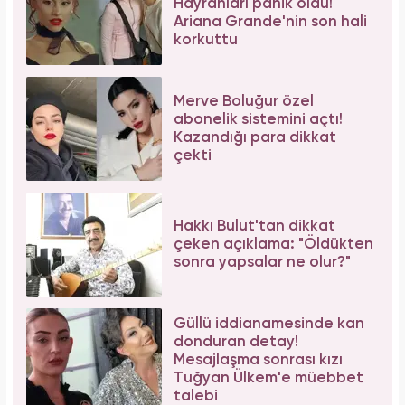
Hayranları panik oldu!
Ariana Grande'nin son hali
korkuttu
Merve Boluğur özel
abonelik sistemini açtı!
Kazandığı para dikkat
çekti
Hakkı Bulut'tan dikkat
çeken açıklama: "Öldükten
sonra yapsalar ne olur?"
Güllü iddianamesinde kan
donduran detay!
Mesajlaşma sonrası kızı
Tuğyan Ülkem'e müebbet
talebi