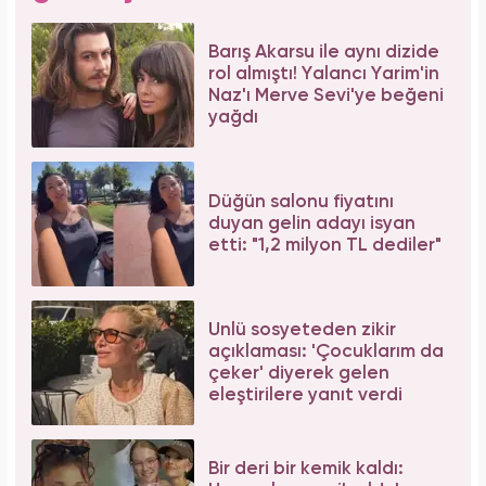
Barış Akarsu ile aynı dizide
rol almıştı! Yalancı Yarim'in
Naz'ı Merve Sevi'ye beğeni
yağdı
Düğün salonu fiyatını
duyan gelin adayı isyan
etti: "1,2 milyon TL dediler"
Ünlü sosyeteden zikir
açıklaması: 'Çocuklarım da
çeker' diyerek gelen
eleştirilere yanıt verdi
Bir deri bir kemik kaldı: