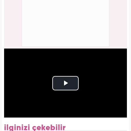
Yasemin.com'da Şef Editör olarak görev yapmaktadır.
ilginizi çekebilir