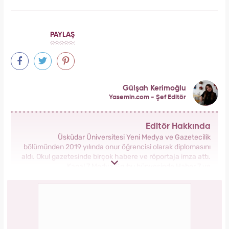
PAYLAŞ
Gülşah Kerimoğlu
Yasemin.com - Şef Editör
Editör Hakkında
Üsküdar Üniversitesi Yeni Medya ve Gazetecilik
bölümünden 2019 yılında onur öğrencisi olarak diplomasını
aldı. Okul gazetesinde birçok habere ve röportaja imza attı.
Kanal 7 Medya Grubu bünyesinde Haber 7 ve
Yasemin.com’da staj yaptı. Anadolu Ajansı’nda gönüllü
stajyerlik yaptı. Yasemin.com’da mesleğe ilk adımını attı.
2019 yılında Kanal 7 Medya grubu bünyesinde yer alan
Yasemin.com kadın sitesinde İçerik Editörü olarak
çalışmaya başladı. Burada pek çok özel habere imza attı,
kategori bazında içerikler oluşturdu. 2023 yılında