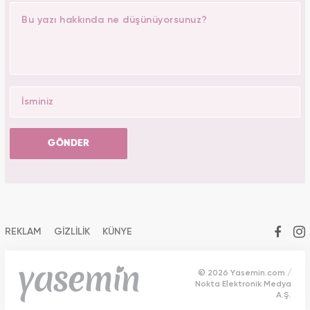
GÖNDER
REKLAM
GİZLİLİK
KÜNYE
© 2026 Yasemin.com /
Nokta Elektronik Medya
A.Ş.