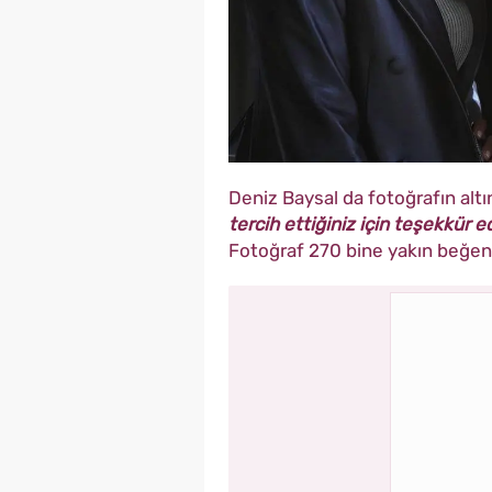
Deniz Baysal da fotoğrafın alt
tercih ettiğiniz için teşekkür ed
Fotoğraf 270 bine yakın beğeni