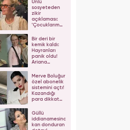
Ünlü
sosyeteden
zikir
açıklaması:
'Çocuklarım
da çeker'
diyerek gelen
Bir deri bir
eleştirilere
kemik kaldı:
yanıt verdi
Hayranları
panik oldu!
Ariana
Grande'nin
son hali
Merve Boluğur
korkuttu
özel abonelik
sistemini açtı!
Kazandığı
para dikkat
çekti
Güllü
iddianamesinde
kan donduran