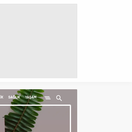
İK
SAĞLIK
YAŞAM