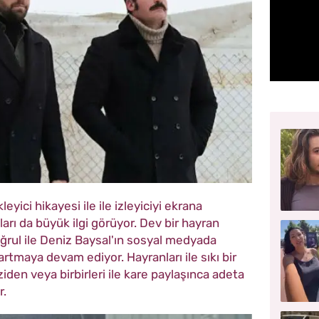
ici hikayesi ile ile izleyiciyi ekrana
ları da büyük ilgi görüyor. Dev bir hayran
uğrul ile Deniz Baysal'ın sosyal medyada
artmaya devam ediyor. Hayranları ile sıkı bir
iden veya birbirleri ile kare paylaşınca adeta
r.