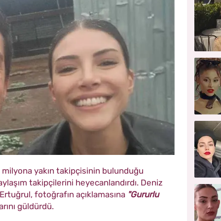
3 milyona yakın takipçisinin bulunduğu
ylaşım takipçilerini heyecanlandırdı. Deniz
n Ertuğrul, fotoğrafın açıklamasına
"Gururlu
arını güldürdü.