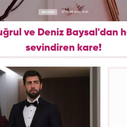
MAGAZİN
07 OCAK 2022, 11:04
uğrul ve Deniz Baysal'dan h
sevindiren kare!