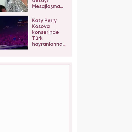
detay!
Mesajlaşma
sonrası kızı
Tuğyan
Katy Perry
Ülkem'e
Kosova
müebbet
konserinde
talebi
Türk
hayranlarına
şaştı kaldı!
Her sorduğu
aynı cevabı
verdi