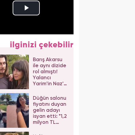
ilginizi çekebilir
Barış Akarsu
ile aynı dizide
rol almıştı!
Yalancı
Yarim'in Naz'ı
Merve Sevi'ye
beğeni yağdı
Düğün salonu
fiyatını duyan
gelin adayı
isyan etti: "1,2
milyon TL
dediler"