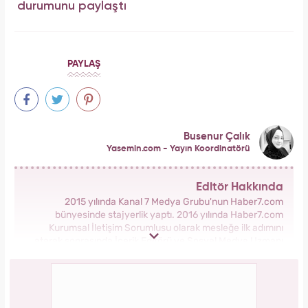
durumunu paylaştı
PAYLAŞ
Busenur Çalık
Yasemin.com - Yayın Koordinatörü
Editör Hakkında
2015 yılında Kanal 7 Medya Grubu'nun Haber7.com
bünyesinde stajyerlik yaptı. 2016 yılında Haber7.com
Kurumsal İletişim Sorumlusu olarak mesleğe ilk adımını
atarak sonrasında İçerik Editörü ve Sosyal Medya Uzmanı
olarak görev aldı. 2018 yılında yeni kurulan Yasemin.com
Kadın Sitesinde önce Haber Editörü sonrasında Haber Şefi
olarak görev yaptı. 2021 yılında Yasemin.com'un Yayın
Koordinatörü ve İçerik Sorumluluğu unvanını alarak
çalışmalarına devam ediyor.