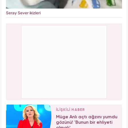
Seray Sever ikizleri
İLİŞKİLİ HABER
Müge Anlı açtı ağzını yumdu
gözünü! 'Bunun bir ehliyeti