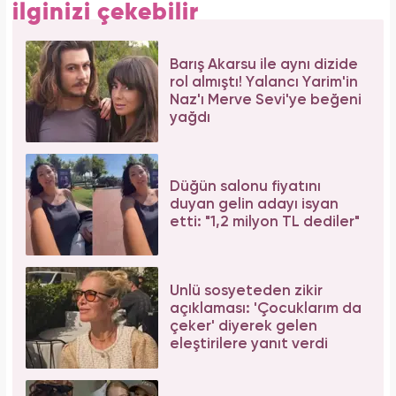
ilginizi çekebilir
Barış Akarsu ile aynı dizide
rol almıştı! Yalancı Yarim'in
Naz'ı Merve Sevi'ye beğeni
yağdı
Düğün salonu fiyatını
duyan gelin adayı isyan
etti: "1,2 milyon TL dediler"
Ünlü sosyeteden zikir
açıklaması: 'Çocuklarım da
çeker' diyerek gelen
eleştirilere yanıt verdi