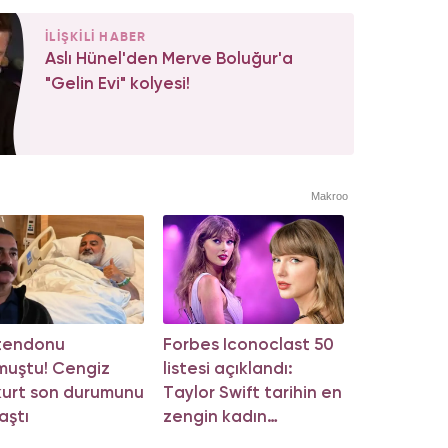
İLİŞKİLİ HABER
Aslı Hünel'den Merve Boluğur'a
"Gelin Evi" kolyesi!
Makroo
 tendonu
Forbes Iconoclast 50
muştu! Cengiz
listesi açıklandı:
urt son durumunu
Taylor Swift tarihin en
aştı
zengin kadın
müzisyeni oldu!