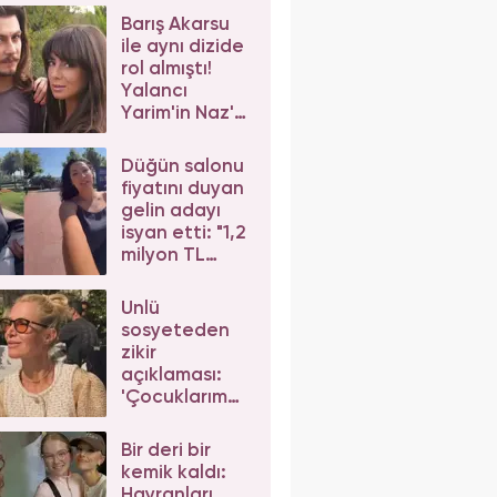
Barış Akarsu
ile aynı dizide
rol almıştı!
Yalancı
Yarim'in Naz'ı
Merve Sevi'ye
beğeni yağdı
Düğün salonu
fiyatını duyan
gelin adayı
isyan etti: "1,2
milyon TL
dediler"
Ünlü
sosyeteden
zikir
açıklaması:
'Çocuklarım
da çeker'
diyerek gelen
Bir deri bir
eleştirilere
kemik kaldı:
yanıt verdi
Hayranları