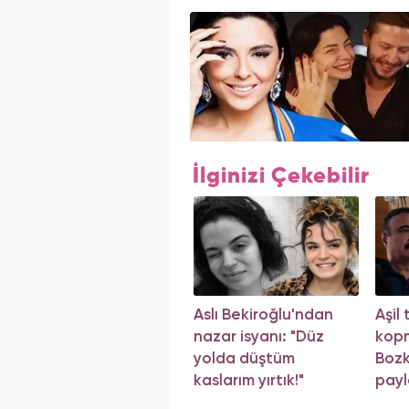
İlginizi Çekebilir
Aslı Bekiroğlu'ndan
Aşil
nazar isyanı: "Düz
kop
yolda düştüm
Bozk
kaslarım yırtık!"
payl