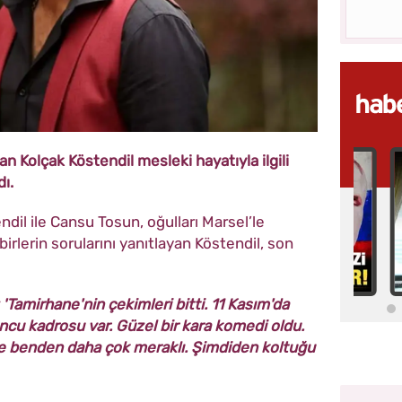
n Kolçak Köstendil mesleki hayatıyla ilgili
dı.
dil ile Cansu Tosun, oğulları Marsel’le
irlerin sorularını yanıtlayan
Köstendil, s
on
 'Tamirhane'nin çekimleri bitti. 11 Kasım'da
uncu kadrosu var. Güzel bir kara komedi oldu.
ve benden daha çok meraklı. Şimdiden koltuğu