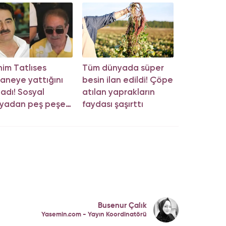
him Tatlıses
Tüm dünyada süper
aneye yattığını
besin ilan edildi! Çöpe
ladı! Sosyal
atılan yaprakların
yadan peş peşe
faydası şaşırttı
klama
Busenur Çalık
Yasemin.com - Yayın Koordinatörü