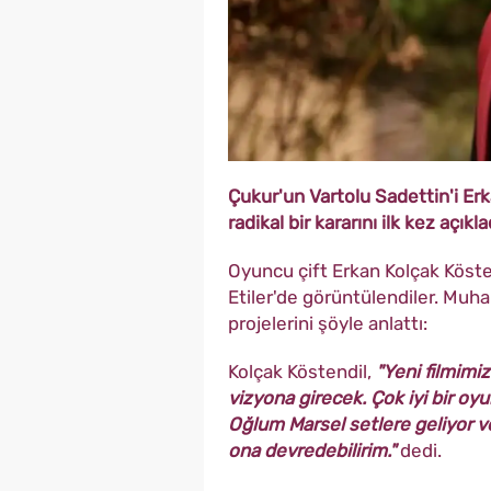
Çukur'un Vartolu Sadettin'i Erka
radikal bir kararını ilk kez açıkla
Oyuncu çift Erkan Kolçak Kösten
Etiler'de görüntülendiler. Muhab
projelerini şöyle anlattı:
Kolçak Köstendil,
"Yeni filmimiz
vizyona girecek. Çok iyi bir oy
Oğlum Marsel setlere geliyor 
ona devredebilirim."
dedi.