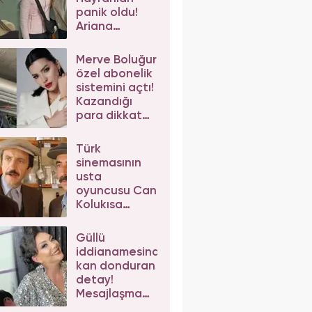
panik oldu!
Ariana
Grande'nin
son hali
Merve Boluğur
korkuttu
özel abonelik
sistemini açtı!
Kazandığı
para dikkat
çekti
Türk
sinemasının
usta
oyuncusu Can
Kolukısa
hayatını
kaybetti!
Güllü
iddianamesinde
kan donduran
detay!
Mesajlaşma
sonrası kızı