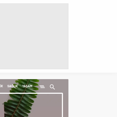
İK
SAĞLIK
YAŞAM