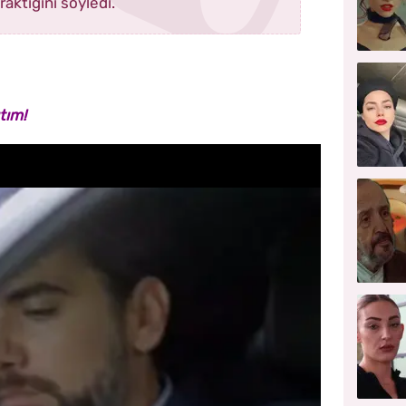
ıraktığını söyledi.
tım!