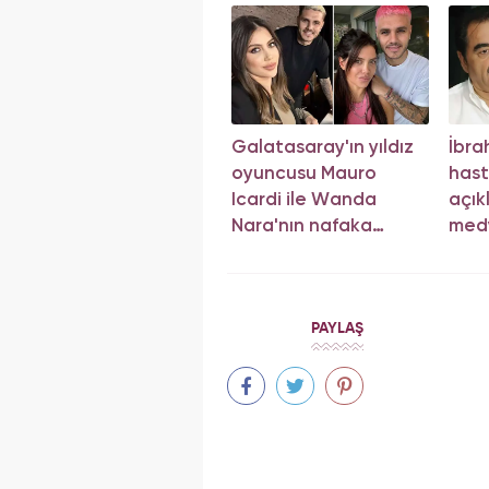
Galatasaray'ın yıldız
İbra
oyuncusu Mauro
hast
Icardi ile Wanda
açık
Nara'nın nafaka
med
davasında karar çıktı!
açı
PAYLAŞ