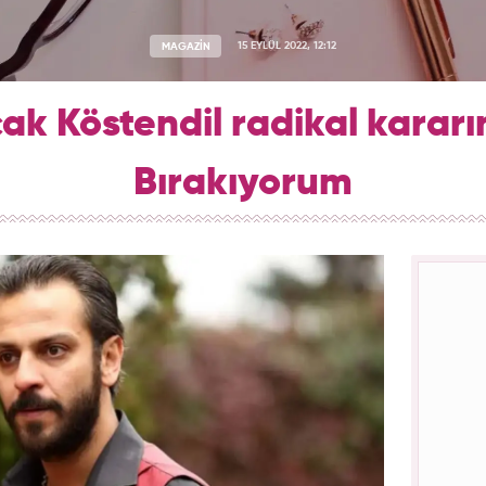
MAGAZİN
15 EYLÜL 2022, 12:12
ak Köstendil radikal kararın
Bırakıyorum