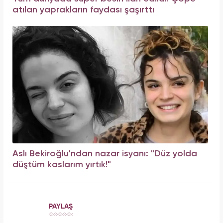
atılan yaprakların faydası şaşırttı
Aslı Bekiroğlu'ndan nazar isyanı: "Düz yolda
düştüm kaslarım yırtık!"
PAYLAŞ