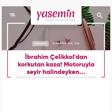
MAGAZİN
24 HAZİRAN 2024, 11:26
İbrahim Çelikkol'dan
korkutan kaza! Motoruyla
seyir halindeyken...