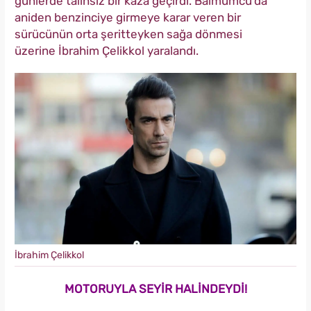
günlerde talihsiz bir kaza geçirdi. Balmumcu’da
aniden benzinciye girmeye karar veren bir
sürücünün orta şeritteyken sağa dönmesi
üzerine İbrahim Çelikkol yaralandı.
İbrahim Çelikkol
MOTORUYLA SEYİR HALİNDEYDİ!