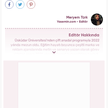
Meryem Türk
Yasemin.com - Editör
Editör Hakkında
Üsküdar Üniversitesi’nden çift anadal programıyla 2022
yılında mezun oldu. Eğitim hayatı boyunca çeşitli marka ve
reklam ajanslarında metin ve senaryo yazarı olarak görev
aldıktan sonra 2021 yılında internet haberciliğine başladı.
Pek çok özel haber ve röportaja imza attı. Kariyer hayatına
Kanal 7 Medya Grubu bünyesinde yer alan Yasemin.com
kadın sitesinde İçerik Editörü olarak devam etmektedir.