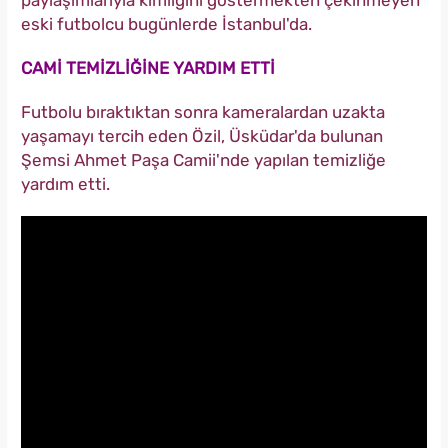
paylaşımlarıyla kimliğini göstermekten çekinmeyen
eski futbolcu bugünlerde İstanbul'da.
CAMİ TEMİZLİĞİNE YARDIM ETTİ
Futbolu bıraktıktan sonra kameralardan uzakta
yaşamayı tercih eden Özil, Üsküdar'da bulunan
Şemsi Ahmet Paşa Camii'nde yapılan temizliğe
yardım etti.