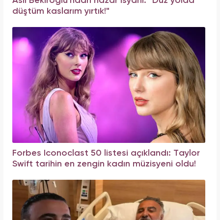
Aslı Bekiroğlu'ndan nazar isyanı: "Düz yolda
düştüm kaslarım yırtık!"
Forbes Iconoclast 50 listesi açıklandı: Taylor
Swift tarihin en zengin kadın müzisyeni oldu!