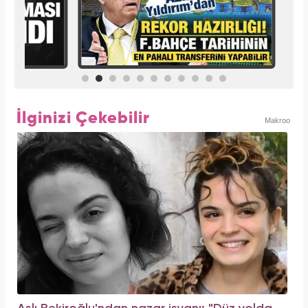
İlginizi Çekebilir
Makroo