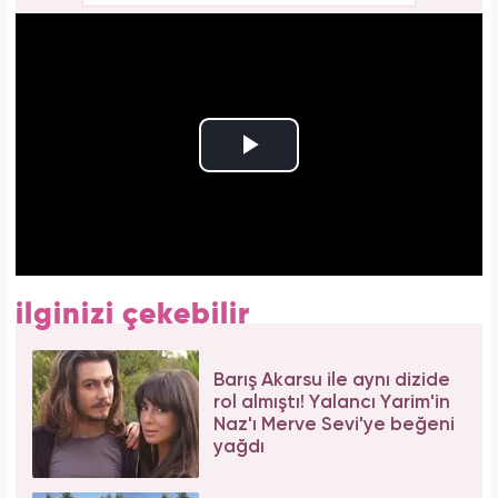
ilginizi çekebilir
Barış Akarsu ile aynı dizide
rol almıştı! Yalancı Yarim'in
Naz'ı Merve Sevi'ye beğeni
yağdı