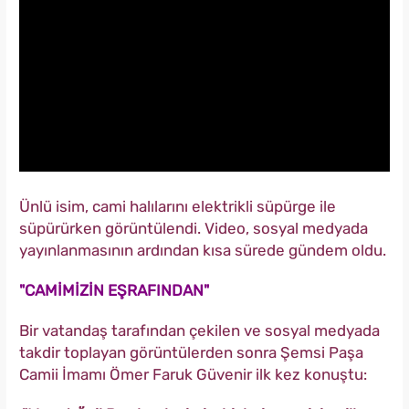
Ünlü isim, cami halılarını elektrikli süpürge ile
süpürürken görüntülendi. Video, sosyal medyada
yayınlanmasının ardından kısa sürede gündem oldu.
"CAMİMİZİN EŞRAFINDAN"
Bir vatandaş tarafından çekilen ve sosyal medyada
takdir toplayan görüntülerden sonra Şemsi Paşa
Camii İmamı Ömer Faruk Güvenir ilk kez konuştu: