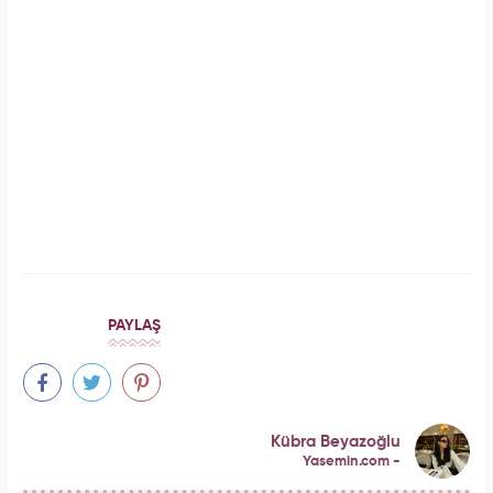
Serenay Sarıkaya, Feyza Civelek ve Blok3
dahil 8 kişinin uyuşturucu test sonucu belli
oldu!