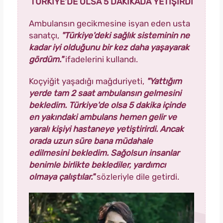
TÜRKİYE'DE OLSA 5 DAKİKADA YETİŞİRDİ
Ambulansın gecikmesine isyan eden usta
sanatçı,
"
Türkiye'deki sağlık sisteminin ne
kadar iyi olduğunu bir kez daha yaşayarak
gördüm."
ifadelerini kullandı.
Koçyiğit yaşadığı mağduriyeti,
"Yattığım
yerde tam 2 saat ambulansın gelmesini
bekledim. Türkiye'de olsa 5 dakika içinde
en yakındaki ambulans hemen gelir ve
yaralı kişiyi hastaneye yetiştirirdi.
Ancak
orada uzun süre bana müdahale
edilmesini bekledim. Sağolsun insanlar
benimle birlikte beklediler, yardımcı
olmaya çalıştılar."
sözleriyle dile getirdi.