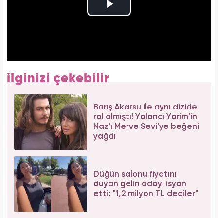
ilginizi çekebilir
Barış Akarsu ile aynı dizide
rol almıştı! Yalancı Yarim'in
Naz'ı Merve Sevi'ye beğeni
yağdı
Düğün salonu fiyatını
duyan gelin adayı isyan
etti: "1,2 milyon TL dediler"