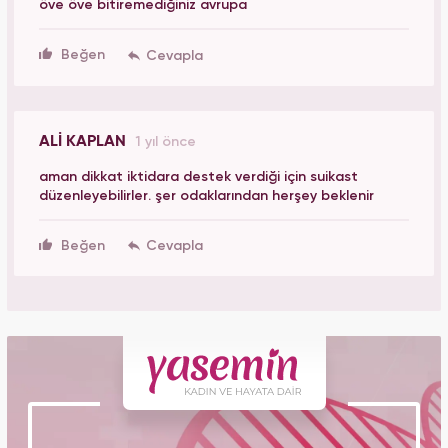
öve öve bitiremediğiniz avrupa
Beğen
ALİ KAPLAN
1 yıl önce
aman dikkat iktidara destek verdiği için suikast
düzenleyebilirler. şer odaklarından herşey beklenir
Beğen