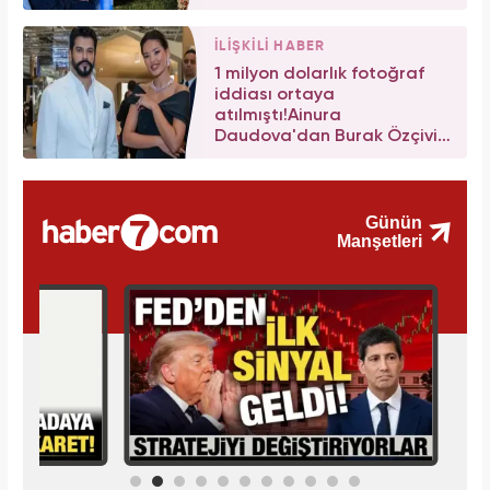
İLİŞKİLİ HABER
1 milyon dolarlık fotoğraf
iddiası ortaya
atılmıştı!Ainura
Daudova'dan Burak Özçivit
açıklaması