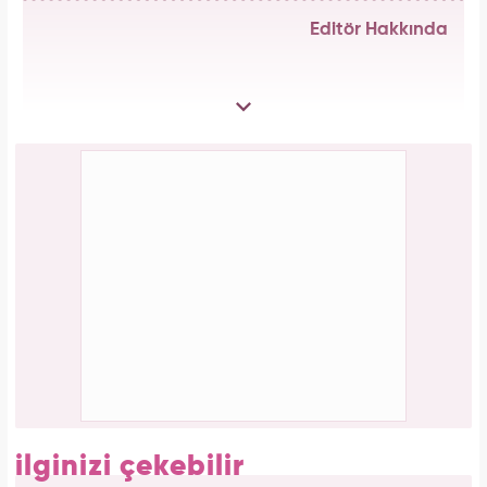
Bağcılar'da 06.06.2026 yoğunluğu: 54 çift
"Evet" demek için sıraya girdi!
Galatasaray'ın yıldız oyuncusu Mauro Icardi