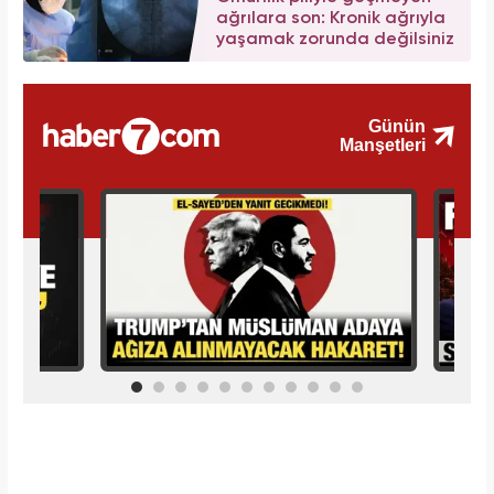
ağrılara son: Kronik ağrıyla
yaşamak zorunda değilsiniz
İlginizi Çekebilir
Makroo