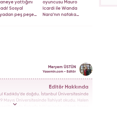
aneye yattığını
oyuncusu Mauro
ladı! Sosyal
Icardi ile Wanda
yadan peş peşe
Nara'nın nafaka
klama
davasında karar çıktı!
Meryem ÜSTÜN
Yasemin.com - Editör
Editör Hakkında
bul Kadıköy’de doğdu. İstanbul Üniversitesinde
29 Mayıs Üniversitesinde İlahiyat okudu. Halen
versitesinde Felsefe bölümünde yüksek lisans
bu yana Kanal 7 Medya Grubu bünyesinde yer