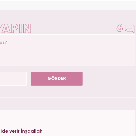
m kadın sitesinde İçerik Editörü yapmaktadır.
YAPIN
6
GÖNDER
ide verir İnşaallah