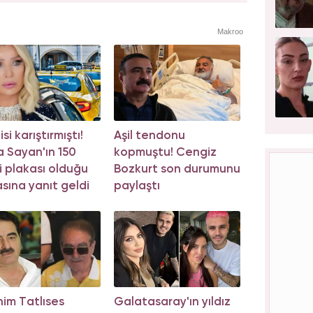
Makroo
si karıştırmıştı!
Aşil tendonu
 Sayan'ın 150
kopmuştu! Cengiz
i plakası olduğu
Bozkurt son durumunu
asına yanıt geldi
paylaştı
him Tatlıses
Galatasaray'ın yıldız