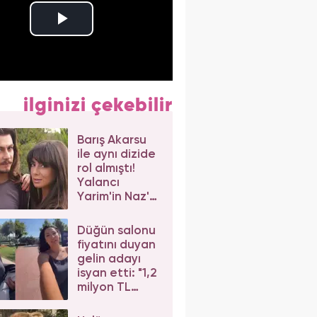
ilginizi çekebilir
Barış Akarsu
ile aynı dizide
rol almıştı!
Yalancı
Yarim'in Naz'ı
Merve Sevi'ye
beğeni yağdı
Düğün salonu
fiyatını duyan
gelin adayı
isyan etti: "1,2
milyon TL
dediler"