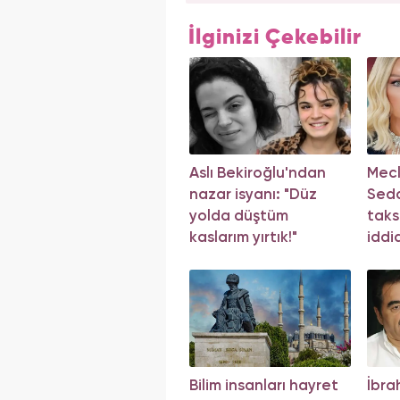
İlginizi Çekebilir
Aslı Bekiroğlu'ndan
Mecli
nazar isyanı: "Düz
Seda
yolda düştüm
taks
kaslarım yırtık!"
iddi
Bilim insanları hayret
İbra