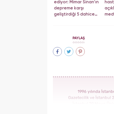
ediyor: Mimar Sinan'ın
hast
depreme karşı
açık
geliştirdiği 5 dahice
med
yöntem!
açı
PAYLAŞ
1996 yılında İstan
Gazetecilik ve İstanbul 
İstanbul 29 Mayıs Üni
yapmaktadır. Ekim 2023’ten 