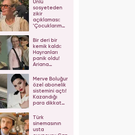
Ünlü
sosyeteden
zikir
açıklaması:
'Çocuklarım
da çeker'
diyerek gelen
Bir deri bir
eleştirilere
kemik kaldı:
yanıt verdi
Hayranları
panik oldu!
Ariana
Grande'nin
son hali
Merve Boluğur
korkuttu
özel abonelik
sistemini açtı!
Kazandığı
para dikkat
çekti
Türk
sinemasının
usta