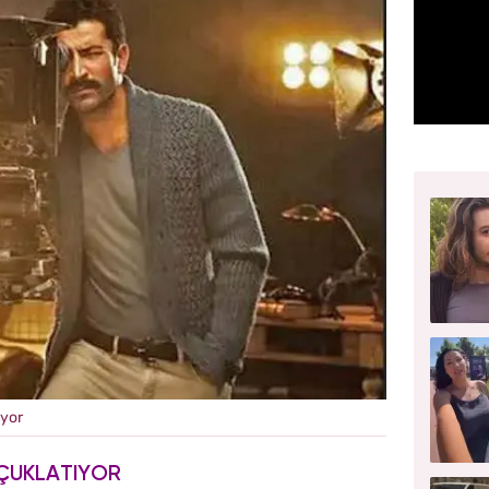
üyor
ÇUKLATIYOR