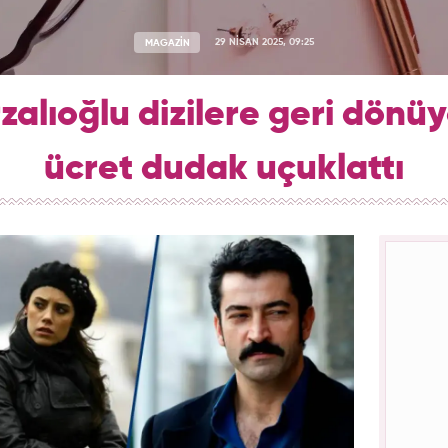
MAGAZİN
29 NİSAN 2025, 09:25
zalıoğlu dizilere geri dönüy
ücret dudak uçuklattı