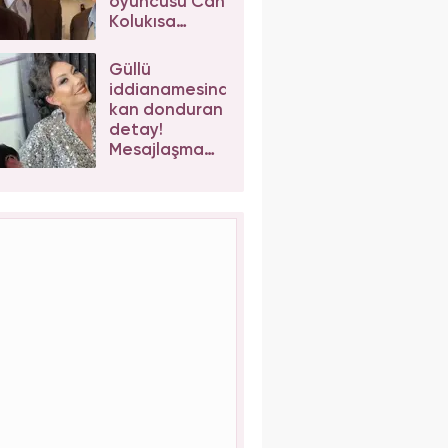
oyuncusu Can
Kolukısa
hayatını
kaybetti!
Güllü
iddianamesinde
kan donduran
detay!
Mesajlaşma
sonrası kızı
Tuğyan
Ülkem'e
müebbet
talebi