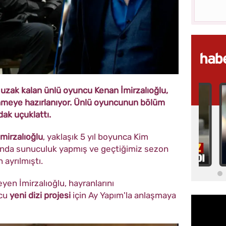
en uzak kalan ünlü oyuncu Kenan İmirzalıoğlu,
dönmeye hazırlanıyor. Ünlü oyuncunun bölüm
dak uçuklattı.
mirzalıoğlu
, yaklaşık 5 yıl boyunca Kim
ında sunuculuk yapmış ve geçtiğimiz sezon
ayrılmıştı.
yen İmirzalıoğlu, hayranlarını
ncu
yeni dizi projesi
için Ay Yapım'la anlaşmaya