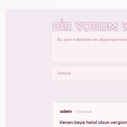
alan Yasemin.co
BİR YORUM 
adem
1 yıl önce
Kenen beye helal olsun vergisin