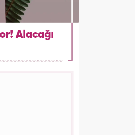
or! Alacağı