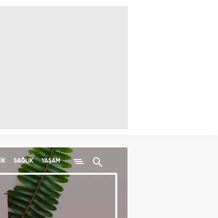
İK
SAĞLIK
YAŞAM