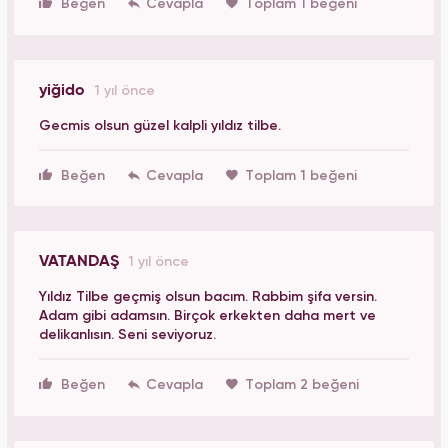
Beğen
Toplam 1 beğeni
yiğido
1 yıl önce
Gecmis olsun güzel kalpli yıldız tilbe.
Beğen
Toplam 1 beğeni
VATANDAŞ
1 yıl önce
Yıldız Tilbe geçmiş olsun bacım. Rabbim şifa versin.
Adam gibi adamsın. Birçok erkekten daha mert ve
delikanlısın. Seni seviyoruz.
Beğen
Toplam 2 beğeni