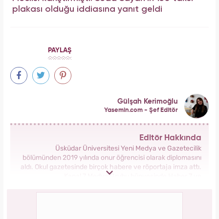
plakası olduğu iddiasına yanıt geldi
PAYLAŞ
Gülşah Kerimoğlu
Yasemin.com - Şef Editör
Editör Hakkında
Üsküdar Üniversitesi Yeni Medya ve Gazetecilik
bölümünden 2019 yılında onur öğrencisi olarak diplomasını
aldı. Okul gazetesinde birçok habere ve röportaja imza attı.
Kanal 7 Medya Grubu bünyesinde Haber 7 ve
Yasemin.com’da staj yaptı. Anadolu Ajansı’nda gönüllü
stajyerlik yaptı. Yasemin.com’da mesleğe ilk adımını attı.
2019 yılında Kanal 7 Medya grubu bünyesinde yer alan
Yasemin.com kadın sitesinde İçerik Editörü olarak