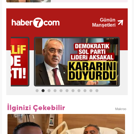
İlginizi Çekebilir
Makroo