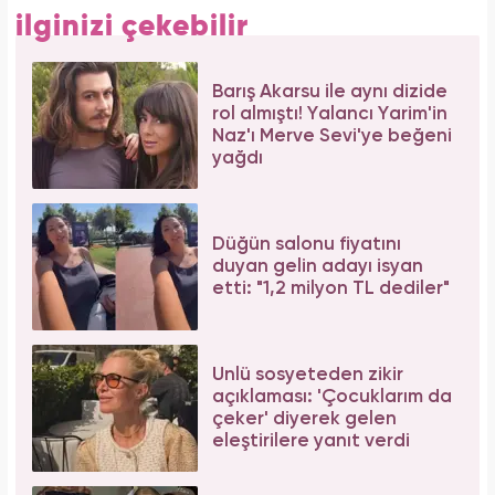
ilginizi çekebilir
Barış Akarsu ile aynı dizide
rol almıştı! Yalancı Yarim'in
Naz'ı Merve Sevi'ye beğeni
yağdı
Düğün salonu fiyatını
duyan gelin adayı isyan
etti: "1,2 milyon TL dediler"
Ünlü sosyeteden zikir
açıklaması: 'Çocuklarım da
çeker' diyerek gelen
eleştirilere yanıt verdi