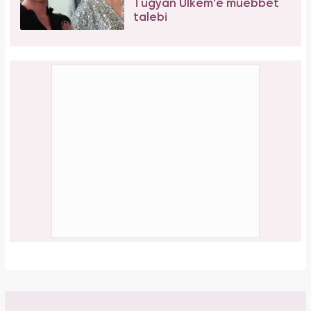
Tuğyan Ülkem'e müebbet
talebi