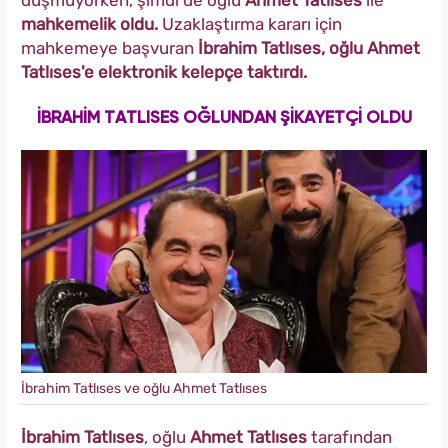
düşmüyorken, şimdi de oğlu
Ahmet Tatlıses
ile
mahkemelik oldu.
Uzaklaştırma kararı için
mahkemeye başvuran
İbrahim Tatlıses, oğlu Ahmet
Tatlıses'e elektronik kelepçe taktırdı.
İBRAHİM TATLISES OĞLUNDAN ŞİKAYETÇİ OLDU
İbrahim Tatlıses ve oğlu Ahmet Tatlıses
İbrahim Tatlıses
, oğlu
Ahmet Tatlıses
tarafından