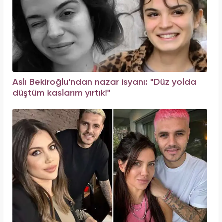
Aslı Bekiroğlu'ndan nazar isyanı: "Düz yolda
düştüm kaslarım yırtık!"