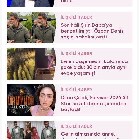
oldu!
İLİŞKİLİ HABER
Son hali Şirin Baba'ya
benzetilmişti! Özcan Deniz
saçını sakalını kesti
İLİŞKİLİ HABER
Evinin döşemesini kaldırınca
şoke oldu: 80 bin arıyla aynı
evde yaşamış!
İLİŞKİLİ HABER
Dilan Çıtak, Survivor 2026 All
Star hazırlıklarına şimdiden
başladı!
İLİŞKİLİ HABER
Gelin almasında anne,