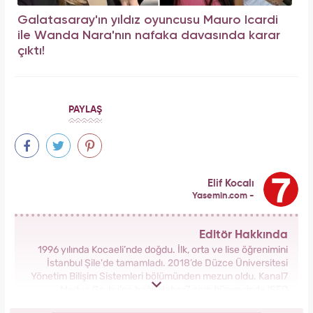
Galatasaray'ın yıldız oyuncusu Mauro Icardi
ile Wanda Nara'nın nafaka davasında karar
çıktı!
PAYLAŞ
Elif Kocalı
Yasemin.com -
Editör Hakkında
1996 yılında Kocaeli’nde doğdu. İlk, orta ve lise öğrenimini
İstanbul Şile'de tamamladı. 2018’de Düzce Üniversitesi
Yönetim Bilişim Sistemleri bölümünden mezun oldu. Kanal7
Medya Grubu’na bağlı Haber7.com bünyesinde ‘SEO
Editörü’ unvanıyla görev yapmaktadır.