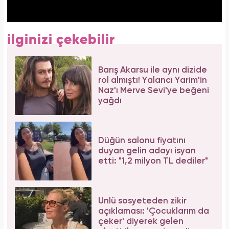
ilginizi çekebilir
Barış Akarsu ile aynı dizide
rol almıştı! Yalancı Yarim'in
Naz'ı Merve Sevi'ye beğeni
yağdı
Düğün salonu fiyatını
duyan gelin adayı isyan
etti: "1,2 milyon TL dediler"
Ünlü sosyeteden zikir
açıklaması: 'Çocuklarım da
çeker' diyerek gelen