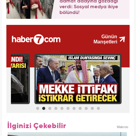
damat adayına gözdağı
verdi: Sosyal medya ikiye
bölündü!
İlginizi Çekebilir
Makroo