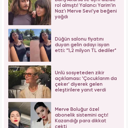
rol almıştı! Yalancı Yarim'in
Naz'ı Merve Sevi'ye beğeni
yağdı
Düğün salonu fiyatını
duyan gelin adayı isyan
etti: "1,2 milyon TL dediler"
Ünlü sosyeteden zikir
açıklaması: 'Çocuklarım da
çeker' diyerek gelen
eleştirilere yanıt verdi
Merve Boluğur özel
abonelik sistemini açtı!
Kazandığı para dikkat
çekti