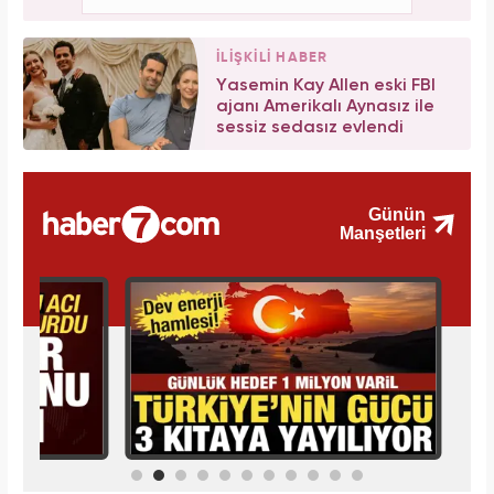
İLİŞKİLİ HABER
Yasemin Kay Allen eski FBI
ajanı Amerikalı Aynasız ile
sessiz sedasız evlendi