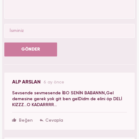
GÖNDER
ALP ARSLAN
6 ay önce
Sevsende sevmesende İBO SENİN BABANNN,Gel
demesine gerek yok git ben gelDidm de elini öp DELİ
KIZZZ...O KADARRRR...
Beğen