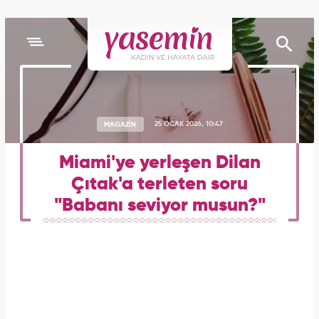
MAGAZİN
25 OCAK 2026, 10:47
Miami'ye yerleşen Dilan
Çıtak'a terleten soru
"Babanı seviyor musun?"