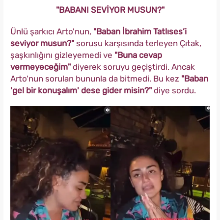
"BABANI SEVİYOR MUSUN?"
Ünlü şarkıcı Arto'nun,
"Baban İbrahim Tatlıses’i
seviyor musun?"
sorusu karşısında terleyen Çıtak,
şaşkınlığını gizleyemedi ve
"Buna cevap
vermeyeceğim"
diyerek soruyu geçiştirdi. Ancak
Arto'nun soruları bununla da bitmedi. Bu kez
"Baban
'gel bir konuşalım' dese gider misin?"
diye sordu.