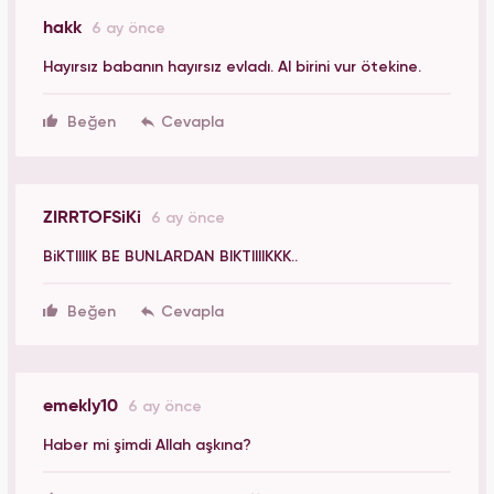
hakk
6 ay önce
Hayırsız babanın hayırsız evladı. Al birini vur ötekine.
Beğen
ZIRRTOFSiKi
6 ay önce
BiKTIIIIK BE BUNLARDAN BIKTIIIIKKK..
Beğen
emekly10
6 ay önce
Haber mi şimdi Allah aşkına?