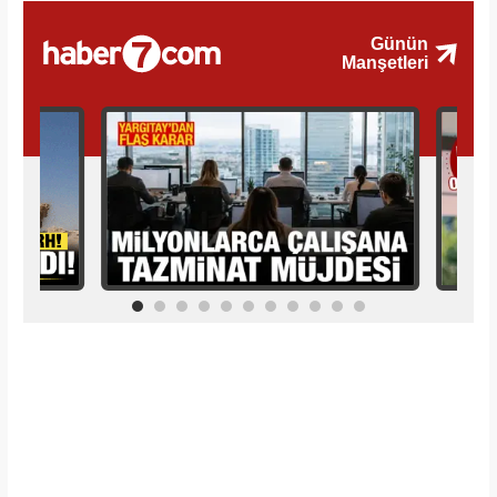
İlginizi Çekebilir
Makroo