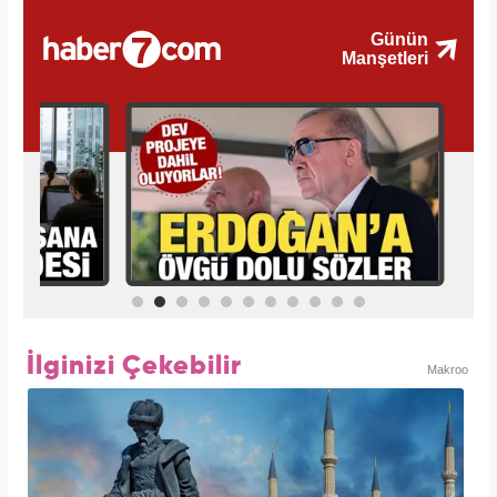
İlginizi Çekebilir
Makroo