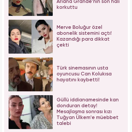
Ariana Grande'nin son hali
korkuttu
Merve Boluğur özel
abonelik sistemini açtı!
Kazandığı para dikkat
çekti
Türk sinemasının usta
oyuncusu Can Kolukısa
hayatını kaybetti!
Güllü iddianamesinde kan
donduran detay!
Mesajlaşma sonrası kızı
Tuğyan Ülkem'e müebbet
talebi