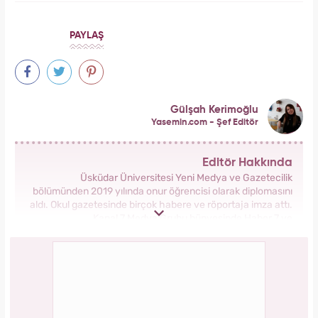
PAYLAŞ
Gülşah Kerimoğlu
Yasemin.com - Şef Editör
Editör Hakkında
Üsküdar Üniversitesi Yeni Medya ve Gazetecilik
bölümünden 2019 yılında onur öğrencisi olarak diplomasını
aldı. Okul gazetesinde birçok habere ve röportaja imza attı.
Kanal 7 Medya Grubu bünyesinde Haber 7 ve
Yasemin.com’da staj yaptı. Anadolu Ajansı’nda gönüllü
stajyerlik yaptı. Yasemin.com’da mesleğe ilk adımını attı.
2019 yılında Kanal 7 Medya grubu bünyesinde yer alan
Yasemin.com kadın sitesinde İçerik Editörü olarak
çalışmaya başladı. Burada pek çok özel habere imza attı,
kategori bazında içerikler oluşturdu. 2023 yılında
Yasemin.com'da Şef Editör olarak görev yapmaktadır.