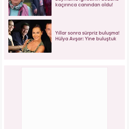
Serenay Sarıkaya, Feyza Civelek ve Blok3
dahil 8 kişinin uyuşturucu test sonucu belli
oldu!
Meclisi karıştırmıştı! Seda Sayan'ın 150 taksi
plakası olduğu iddiasına yanıt geldi