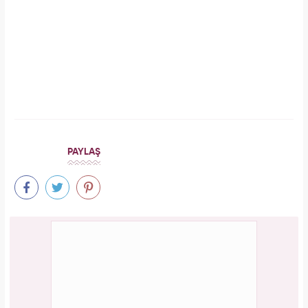
Forbes Iconoclast 50 listesi açıklandı: Taylor
Swift tarihin en zengin kadın müzisyeni oldu!