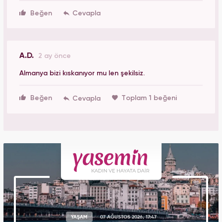
Beğen
A.D.
2 ay önce
Almanya bizi kıskanıyor mu len şekilsiz.
Beğen
Toplam 1 beğeni
YAŞAM
07 AĞUSTOS 2026, 17:47