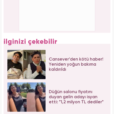
Tüm dünyada süper besin ilan edildi! Çöpe
atılan yaprakların faydası şaşırttı
Bilim insanları hayret ediyor: Mimar Sinan'ın
depreme karşı geliştirdiği 5 dahice yöntem!