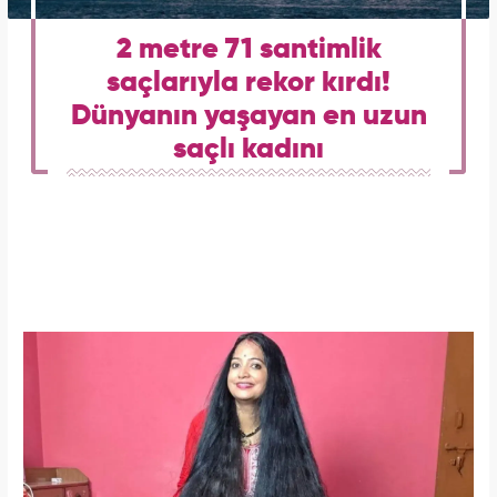
2 metre 71 santimlik
saçlarıyla rekor kırdı!
Dünyanın yaşayan en uzun
saçlı kadını