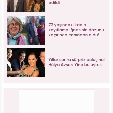
Tüm dünyada süper besin ilan edildi! Çöpe
atılan yaprakların faydası şaşırttı