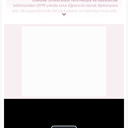
Üsküdar Üniversitesi Yeni Medya ve Gazetecilik
bölümünden 2019 yılında onur öğrencisi olarak diplomasını
aldı. Okul gazetesinde birçok habere ve röportaja imza attı.
Kanal 7 Medya Grubu bünyesinde Haber 7 ve
Yasemin.com’da staj yaptı. Anadolu Ajansı’nda gönüllü
stajyerlik yaptı. Yasemin.com’da mesleğe ilk adımını attı.
2019 yılında Kanal 7 Medya grubu bünyesinde yer alan
Yasemin.com kadın sitesinde İçerik Editörü olarak
çalışmaya başladı. Burada pek çok özel habere imza attı,
kategori bazında içerikler oluşturdu. 2023 yılında
Yasemin.com'da Şef Editör olarak görev yapmaktadır.