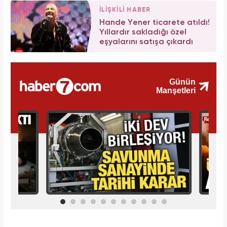
İLİŞKİLİ HABER
Hande Yener ticarete atıldı!
Yıllardır sakladığı özel
eşyalarını satışa çıkardı