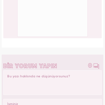
Forbes Iconoclast 50 listesi açıklandı: Taylor
Swift tarihin en zengin kadın müzisyeni oldu!
PAYLAŞ