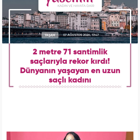
YAŞAM
07 AĞUSTOS 2026, 17:47
2 metre 71 santimlik
saçlarıyla rekor kırdı!
Dünyanın yaşayan en uzun
saçlı kadını