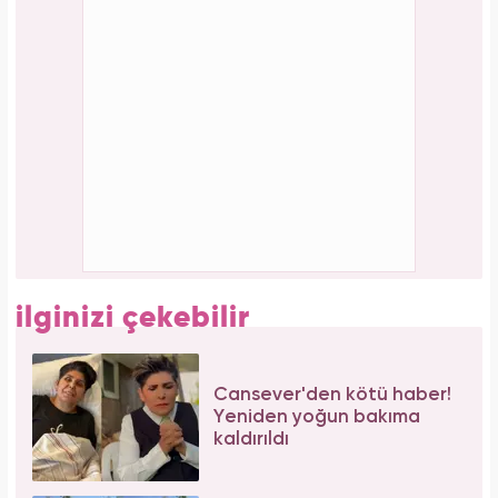
Aslı Bekiroğlu'ndan nazar isyanı: "Düz yolda
düştüm kaslarım yırtık!"