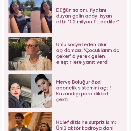
Aşil tendonu kopmuştu! Cengiz Bozkurt son
durumunu paylaştı
İbrahim Tatlıses hastaneye yattığını açıkladı!
Sosyal medyadan peş peşe açıklama