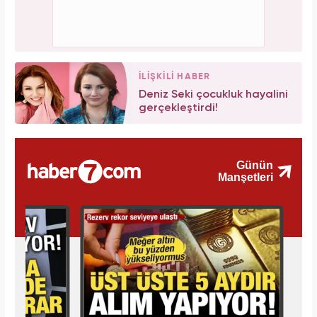
İLİŞKİLİ HABER
Deniz Seki çocukluk hayalini
gerçekleştirdi!