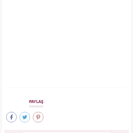
İlginizi Çekebilir
Makroo
Meclisi karıştırmıştı! Seda Sayan'ın 150 taksi
plakası olduğu iddiasına yanıt geldi