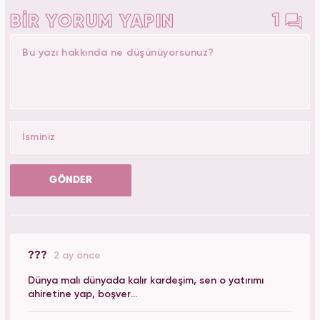
1
BİR YORUM YAPIN
GÖNDER
???
2 ay önce
Dünya malı dünyada kalır kardeşim, sen o yatırımı
ahiretine yap, boşver...