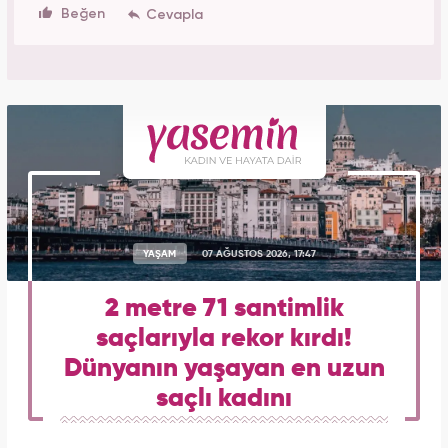
Beğen
YAŞAM
07 AĞUSTOS 2026, 17:47
2 metre 71 santimlik
saçlarıyla rekor kırdı!
Dünyanın yaşayan en uzun
saçlı kadını