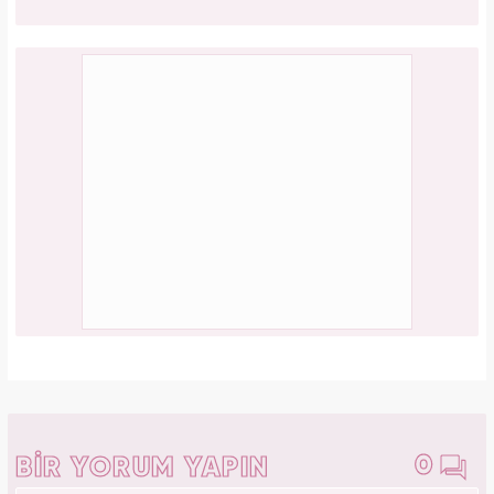
Serenay Sarıkaya, Feyza Civelek ve Blok3
dahil 8 kişinin uyuşturucu test sonucu belli
oldu!
PAYLAŞ