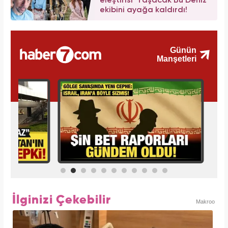
eleştirisi 'Taşacak Bu Deniz'
ekibini ayağa kaldırdı!
İlginizi Çekebilir
Makroo