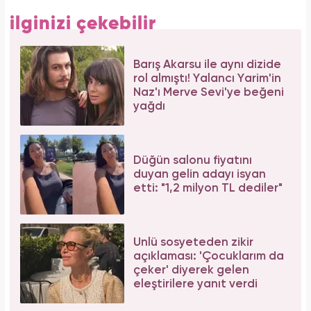
ilginizi çekebilir
Barış Akarsu ile aynı dizide
rol almıştı! Yalancı Yarim'in
Naz'ı Merve Sevi'ye beğeni
yağdı
Düğün salonu fiyatını
duyan gelin adayı isyan
etti: "1,2 milyon TL dediler"
Ünlü sosyeteden zikir
açıklaması: 'Çocuklarım da
çeker' diyerek gelen
eleştirilere yanıt verdi