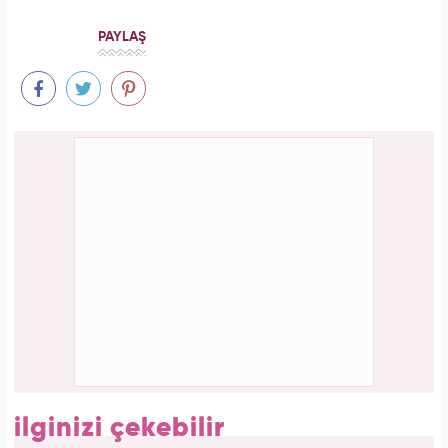
Swift tarihin en zengin kadın müzisyeni oldu!
Meclisi karıştırmıştı! Seda Sayan'ın 150 taksi
plakası olduğu iddiasına yanıt geldi