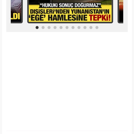
İlginizi Çekebilir
Makroo
Forbes Iconoclast 50 listesi açıklandı: Taylor