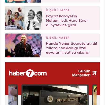
İLİŞKİLİ HABER
Poyraz Karayel'in
Meltem'iydi: Hare Sürel
dünyaevine girdi
İLİŞKİLİ HABER
Hande Yener ticarete atıldı!
Yıllardır sakladığı özel
eşyalarını satışa çıkardı