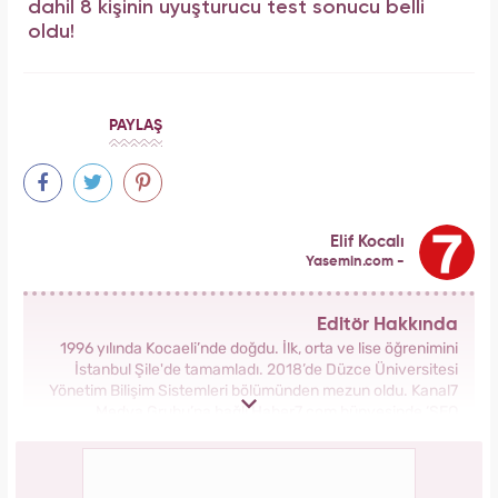
dahil 8 kişinin uyuşturucu test sonucu belli
oldu!
PAYLAŞ
Elif Kocalı
Yasemin.com -
Editör Hakkında
1996 yılında Kocaeli’nde doğdu. İlk, orta ve lise öğrenimini
İstanbul Şile'de tamamladı. 2018’de Düzce Üniversitesi
Yönetim Bilişim Sistemleri bölümünden mezun oldu. Kanal7
Medya Grubu’na bağlı Haber7.com bünyesinde ‘SEO
Editörü’ unvanıyla görev yapmaktadır.