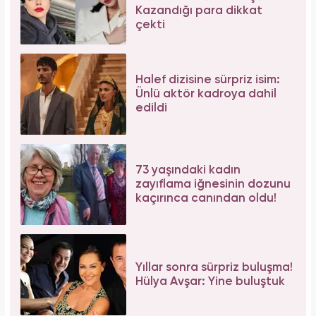
Bağcılar'da 06.06.2026 yoğunluğu: 54 çift
"Evet" demek için sıraya girdi!
Bilim insanları hayret ediyor: Mimar Sinan'ın
depreme karşı geliştirdiği 5 dahice yöntem!