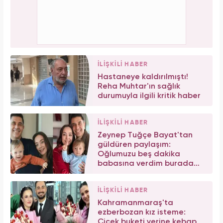
İLİŞKİLİ HABER
Hastaneye kaldırılmıştı!
Reha Muhtar'ın sağlık
durumuyla ilgili kritik haber
İLİŞKİLİ HABER
Zeynep Tuğçe Bayat'tan
güldüren paylaşım:
Oğlumuzu beş dakika
babasına verdim burada
buldum
İLİŞKİLİ HABER
Kahramanmaraş'ta
ezberbozan kız isteme:
Çiçek buketi yerine kebap