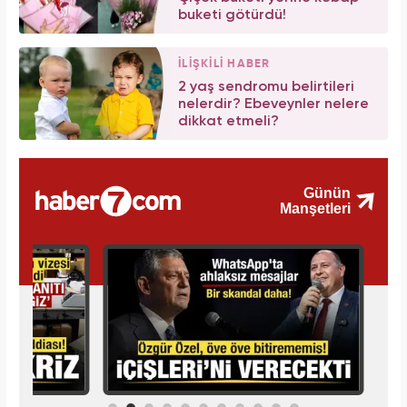
buketi götürdü!
İLİŞKİLİ HABER
2 yaş sendromu belirtileri
nelerdir? Ebeveynler nelere
dikkat etmeli?