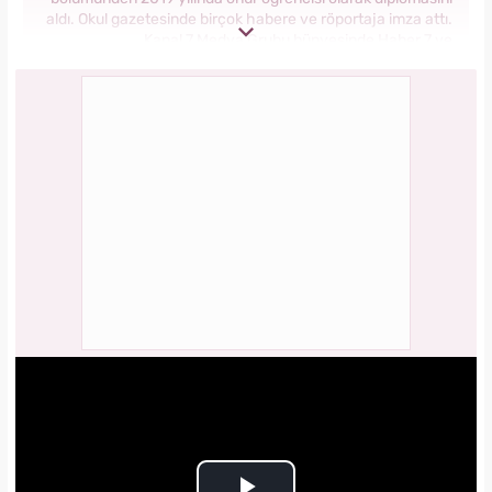
aldı. Okul gazetesinde birçok habere ve röportaja imza attı.
Kanal 7 Medya Grubu bünyesinde Haber 7 ve
Yasemin.com’da staj yaptı. Anadolu Ajansı’nda gönüllü
stajyerlik yaptı. Yasemin.com’da mesleğe ilk adımını attı.
2019 yılında Kanal 7 Medya grubu bünyesinde yer alan
Yasemin.com kadın sitesinde İçerik Editörü olarak
çalışmaya başladı. Burada pek çok özel habere imza attı,
kategori bazında içerikler oluşturdu. 2023 yılında
Yasemin.com'da Şef Editör olarak görev yapmaktadır.