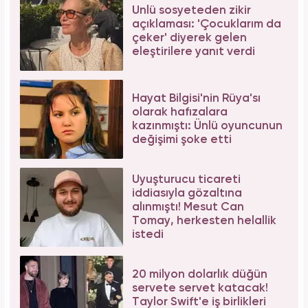
Ünlü sosyeteden zikir
açıklaması: 'Çocuklarım da
çeker' diyerek gelen
eleştirilere yanıt verdi
Hayat Bilgisi'nin Rüya'sı
olarak hafızalara
kazınmıştı: Ünlü oyuncunun
değişimi şoke etti
Uyuşturucu ticareti
iddiasıyla gözaltına
alınmıştı! Mesut Can
Tomay, herkesten helallik
istedi
20 milyon dolarlık düğün
servete servet katacak!
Taylor Swift'e iş birlikleri