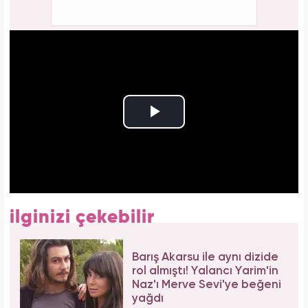
ilginizi çekebilir
Barış Akarsu ile aynı dizide
rol almıştı! Yalancı Yarim'in
Naz'ı Merve Sevi'ye beğeni
yağdı