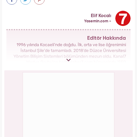
Elif Kocalı
Yasemin.com -
Editör Hakkında
1996 yılında Kocaeli’nde doğdu. İlk, orta ve lise öğrenimini
İstanbul Şile'de tamamladı. 2018’de Düzce Üniversitesi
Yönetim Bilişim Sistemleri bölümünden mezun oldu. Kanal7
Medya Grubu’na bağlı Haber7.com bünyesinde ‘SEO
Editörü’ unvanıyla görev yapmaktadır.