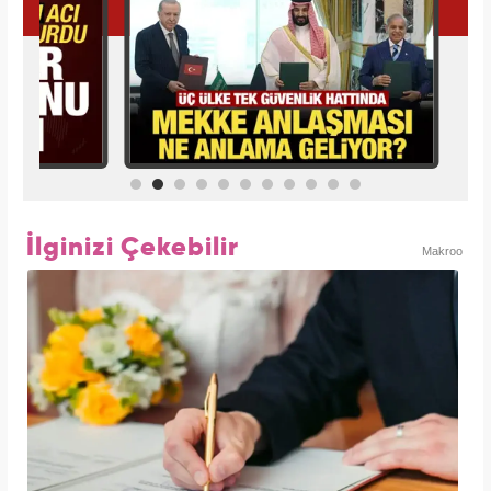
İlginizi Çekebilir
Makroo