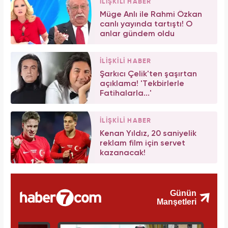
İLİŞKİLİ HABER
Müge Anlı ile Rahmi Özkan
canlı yayında tartıştı! O
anlar gündem oldu
İLİŞKİLİ HABER
Şarkıcı Çelik'ten şaşırtan
açıklama! 'Tekbirlerle
Fatihalarla...'
İLİŞKİLİ HABER
Kenan Yıldız, 20 saniyelik
reklam film için servet
kazanacak!