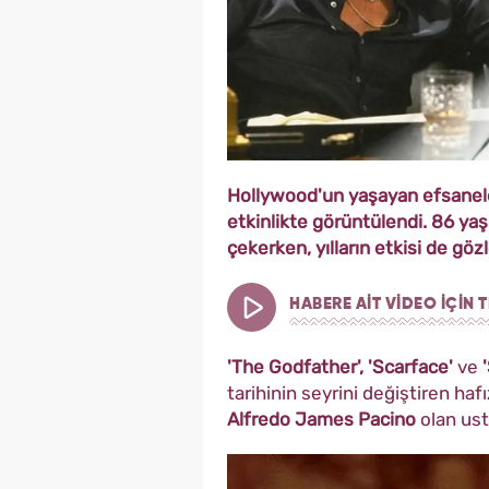
Hollywood'un yaşayan efsaneler
etkinlikte görüntülendi. 86 ya
çekerken, yılların etkisi de gö
HABERE AİT VİDEO İÇİN T
'The Godfather', 'Scarface'
ve
'
tarihinin seyrini değiştiren hafı
Alfredo James Pacino
olan us