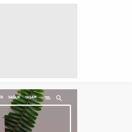
İK
SAĞLIK
YAŞAM