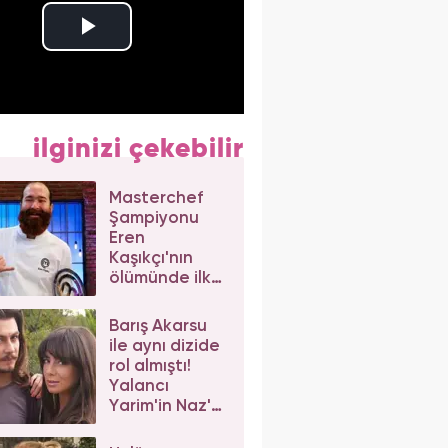
ilginizi çekebilir
Masterchef
Şampiyonu
Eren
Kaşıkçı'nın
ölümünde ilk
izlenim:
Ortağından
Barış Akarsu
dikkat çeken
ile aynı dizide
açıklama
rol almıştı!
Yalancı
Yarim'in Naz'ı
Merve Sevi'ye
beğeni yağdı