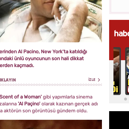
inden Al Pacino, New York'ta katıldığı
şındaki ünlü oyuncunun son hali dikkat
zlerden kaçmadı.
IKLAYIN
İZLE
Scent of a Woman'
gibi yapımlarla sinema
zalarına
'Al Paçino'
olarak kazınan gerçek adı
ta aktörün son görüntüsü gündem oldu.