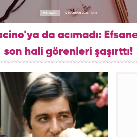
MAGAZİN
12 HAZİRAN 2026, 10:16
acino'ya da acımadı: Efsan
son hali görenleri şaşırttı!