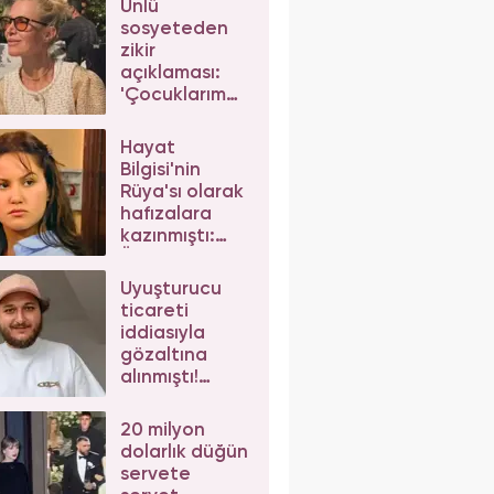
Ünlü
sosyeteden
zikir
açıklaması:
'Çocuklarım
da çeker'
diyerek gelen
Hayat
eleştirilere
Bilgisi'nin
yanıt verdi
Rüya'sı olarak
hafızalara
kazınmıştı:
Ünlü
oyuncunun
Uyuşturucu
değişimi şoke
ticareti
etti
iddiasıyla
gözaltına
alınmıştı!
Mesut Can
Tomay,
20 milyon
herkesten
dolarlık düğün
helallik istedi
servete