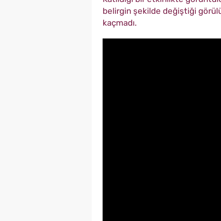
belirgin şekilde değiştiği gör
kaçmadı.