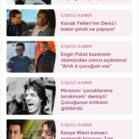
İLİŞKİLİ HABER
Kavak Yelleri'nin Deniz'i
bakın şimdi ne yapıyor!
İLİŞKİLİ HABER
Engin Polat kuzeninin
ölümünden sonra açıklama!
"Artık 6 çocuğum var"
İLİŞKİLİ HABER
Mirasımı 'çocuklarıma
bırakmam' demişti!
Çocuğunun intikamı
güldürdü
İLİŞKİLİ HABER
Kanye West konseri
polemiği büyüyor: Tan