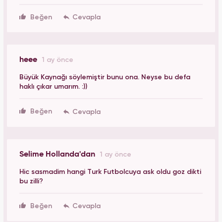
Beğen
heee
1 ay önce
Büyük Kaynağı söylemiştir bunu ona. Neyse bu defa
haklı çıkar umarım. :))
Beğen
Selime Hollanda'dan
1 ay önce
Hic sasmadim hangi Turk Futbolcuya ask oldu goz dikti
bu zilli?
Beğen