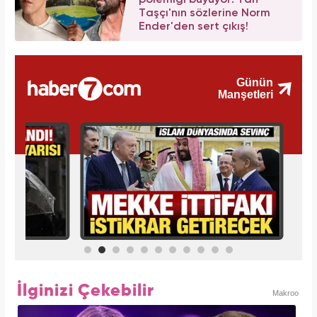
Taşçı'nın sözlerine Norm
Ender'den sert çıkış!
İlginizi Çekebilir
Makroo