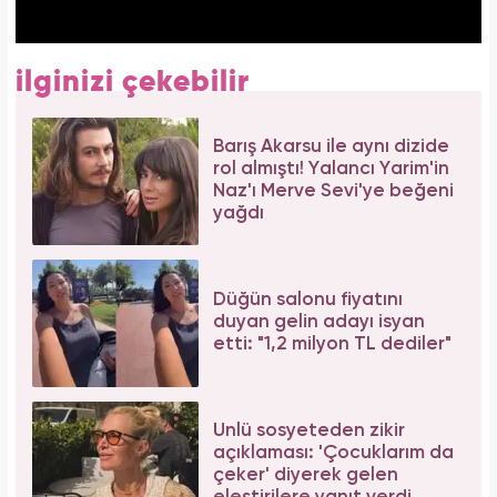
ilginizi çekebilir
Barış Akarsu ile aynı dizide
rol almıştı! Yalancı Yarim'in
Naz'ı Merve Sevi'ye beğeni
yağdı
Düğün salonu fiyatını
duyan gelin adayı isyan
etti: "1,2 milyon TL dediler"
Ünlü sosyeteden zikir
açıklaması: 'Çocuklarım da
çeker' diyerek gelen