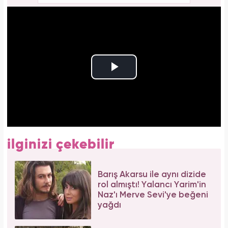
ilginizi çekebilir
Barış Akarsu ile aynı dizide
rol almıştı! Yalancı Yarim'in
Naz'ı Merve Sevi'ye beğeni
yağdı