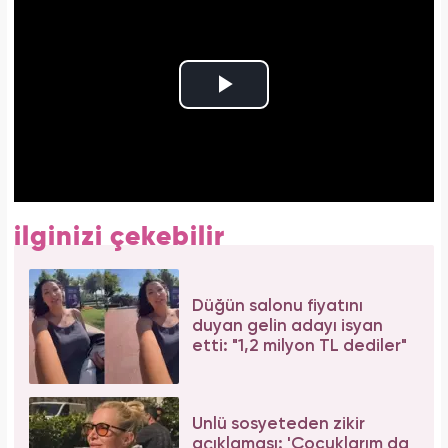
ilginizi çekebilir
Düğün salonu fiyatını
duyan gelin adayı isyan
etti: "1,2 milyon TL dediler"
Ünlü sosyeteden zikir
açıklaması: 'Çocuklarım da