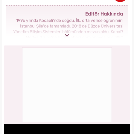
Editör Hakkında
1996 yılında Kocaeli’nde doğdu. İlk, orta ve lise öğrenimini
İstanbul Şile'de tamamladı. 2018’de Düzce Üniversitesi
Yönetim Bilişim Sistemleri bölümünden mezun oldu. Kanal7
Medya Grubu’na bağlı Haber7.com bünyesinde ‘SEO
Editörü’ unvanıyla görev yapmaktadır.