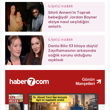
İLİŞKİLİ HABER
Sihirli Annem’in Toprak
bebeğiydi! Jordan Boyner
diziye nasıl seçildiğini
anlattı
İLİŞKİLİ HABER
Danla Bilic 53 kiloya düştü!
Zayıflamasının arkasında
sağlık sorunu olduğunu
açıkladı