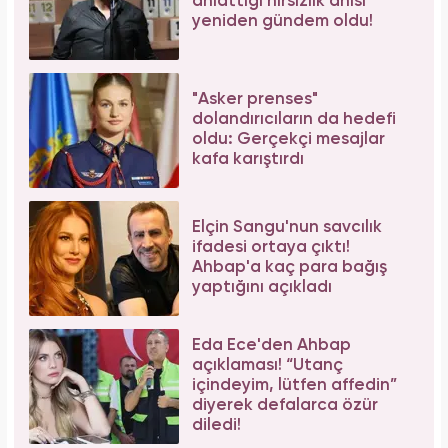
anlattığı hırsızlık anısı
yeniden gündem oldu!
"Asker prenses"
dolandırıcıların da hedefi
oldu: Gerçekçi mesajlar
kafa karıştırdı
Elçin Sangu'nun savcılık
ifadesi ortaya çıktı!
Ahbap'a kaç para bağış
yaptığını açıkladı
Eda Ece'den Ahbap
açıklaması! “Utanç
içindeyim, lütfen affedin”
diyerek defalarca özür
diledi!