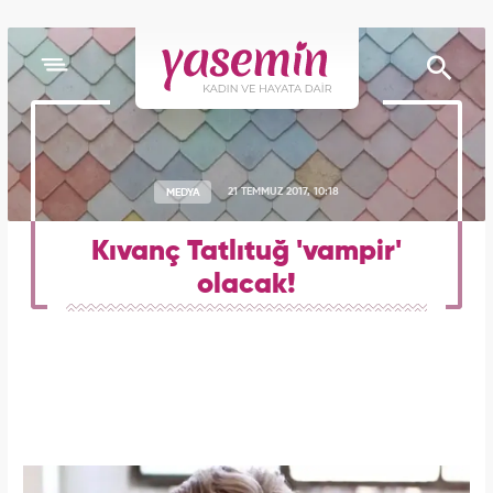
MEDYA
21 TEMMUZ 2017, 10:18
Kıvanç Tatlıtuğ 'vampir'
olacak!