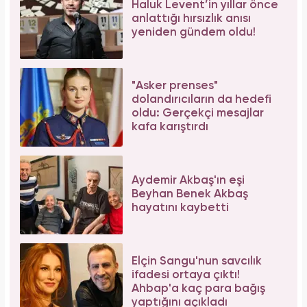
Haluk Levent’in yıllar önce
anlattığı hırsızlık anısı
yeniden gündem oldu!
"Asker prenses"
dolandırıcıların da hedefi
oldu: Gerçekçi mesajlar
kafa karıştırdı
Aydemir Akbaş'ın eşi
Beyhan Benek Akbaş
hayatını kaybetti
Elçin Sangu'nun savcılık
ifadesi ortaya çıktı!
Ahbap'a kaç para bağış
yaptığını açıkladı