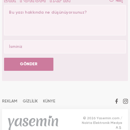
BİR YORUM YAPIN
GÖNDER
REKLAM
GİZLİLİK
KÜNYE
© 2026 Yasemin.com /
Nokta Elektronik Medya
A.Ş.