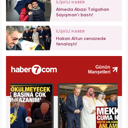
İLİŞKİLİ HABER
Almeda Abazi Tolgahan
Sayışman'ı bastı!
İLİŞKİLİ HABER
Hakan Altun cenazede
fenalaştı!