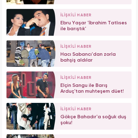
İLİŞKİLİ HABER
Ebru Yaşar 'İbrahim Tatlıses
ile barıştık'
İLİŞKİLİ HABER
Hacı Sabancı'dan zorla
bahşiş aldılar
İLİŞKİLİ HABER
Elçin Sangu ile Barış
Arduç'tan muhteşem düet!
İLİŞKİLİ HABER
Gökçe Bahadır'a soğuk duş
şoku!