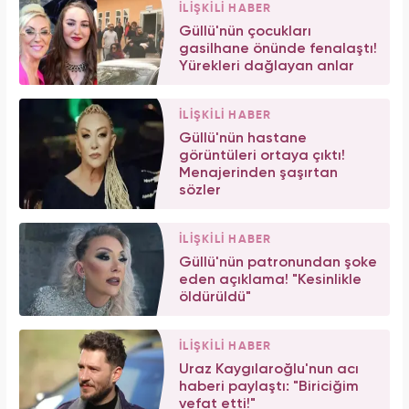
İLİŞKİLİ HABER
Güllü'nün çocukları
gasilhane önünde fenalaştı!
Yürekleri dağlayan anlar
İLİŞKİLİ HABER
Güllü'nün hastane
görüntüleri ortaya çıktı!
Menajerinden şaşırtan
sözler
İLİŞKİLİ HABER
Güllü'nün patronundan şoke
eden açıklama! "Kesinlikle
öldürüldü"
İLİŞKİLİ HABER
Uraz Kaygılaroğlu'nun acı
haberi paylaştı: "Biriciğim
vefat etti!"