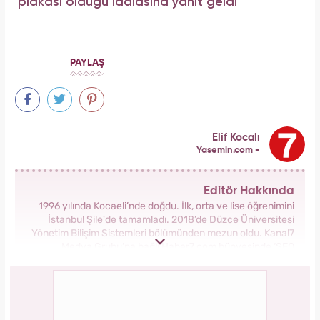
plakası olduğu iddiasına yanıt geldi
PAYLAŞ
Elif Kocalı
Yasemin.com -
Editör Hakkında
1996 yılında Kocaeli’nde doğdu. İlk, orta ve lise öğrenimini
İstanbul Şile'de tamamladı. 2018’de Düzce Üniversitesi
Yönetim Bilişim Sistemleri bölümünden mezun oldu. Kanal7
Medya Grubu’na bağlı Haber7.com bünyesinde ‘SEO
Editörü’ unvanıyla görev yapmaktadır.