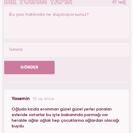
3
BİR YORUM YAPIN
GÖNDER
Yasemin
10 ay önce
Oğluda kızıda eroinman güzel güzel yerler paraları
evleride satarlar bu işte babanında parmağı var
heralde ağlar ağlak hep çocuklarına ağlardan olacağı
buydu