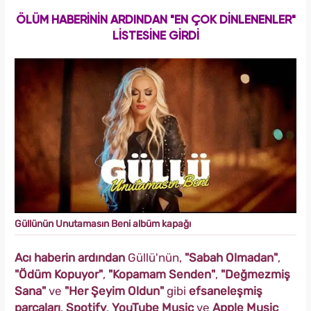
ÖLÜM HABERİNİN ARDINDAN "EN ÇOK DİNLENENLER"
LİSTESİNE GİRDİ
Güllünün Unutamasın Beni albüm kapağı
Acı haberin ardından
Güllü'nün,
"Sabah Olmadan"
,
"Ödüm Kopuyor"
,
"Kopamam Senden"
,
"Değmezmiş
Sana"
ve
"Her Şeyim Oldun"
gibi
efsaneleşmiş
parçaları
,
Spotify
,
YouTube Music
ve
Apple Music