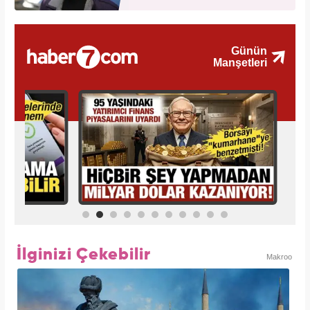
İlginizi Çekebilir
Makroo