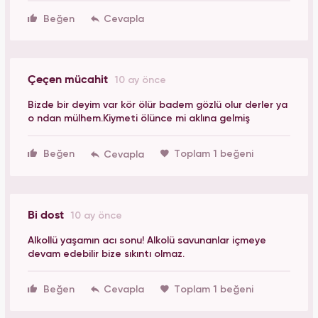
Beğen
Çeçen mücahit
10 ay önce
Bizde bir deyim var kör ölür badem gözlü olur derler ya
o ndan mülhem.Kiymeti ölünce mi aklına gelmiş
Beğen
Toplam 1 beğeni
Bi dost
10 ay önce
Alkollü yaşamın acı sonu! Alkolü savunanlar içmeye
devam edebilir bize sıkıntı olmaz.
Beğen
Toplam 1 beğeni