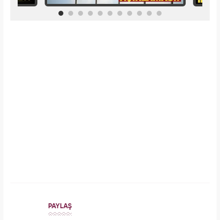
İlginizi Çekebilir
Makroo
Meclisi karıştırmıştı! Seda Sayan'ın 150 taksi
plakası olduğu iddiasına yanıt geldi