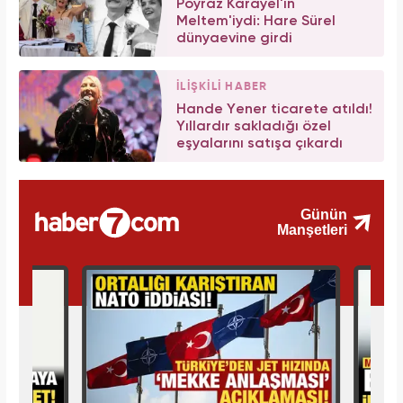
Poyraz Karayel'in
Meltem'iydi: Hare Sürel
dünyaevine girdi
İLİŞKİLİ HABER
Hande Yener ticarete atıldı!
Yıllardır sakladığı özel
eşyalarını satışa çıkardı