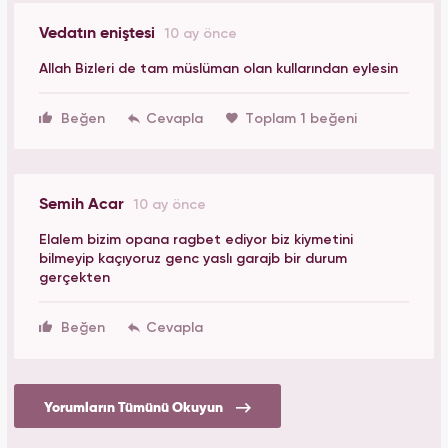
Vedatın eniştesi
10 ay önce
Allah Bizleri de tam müslüman olan kullarından eylesin
Beğen
Toplam 1 beğeni
Semih Acar
10 ay önce
Elalem bizim opana ragbet ediyor biz kiymetini
bilmeyip kaçıyoruz genc yaslı garajb bir durum
gerçekten
Beğen
Yorumların Tümünü Okuyun