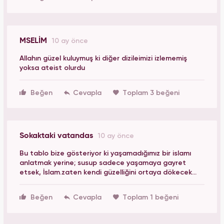
MSELİM
10 ay önce
Allahın güzel kuluymuş ki diğer dizileimizi izlememiş
yoksa ateist olurdu
Beğen
Toplam 3 beğeni
Sokaktaki vatandas
10 ay önce
Bu tablo bize gösteriyor ki yaşamadığımız bir islamı
anlatmak yerine; susup sadece yaşamaya gayret
etsek, İslam.zaten kendi güzelliğini ortaya dökecek...
Beğen
Toplam 1 beğeni