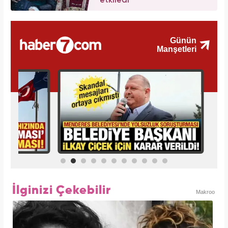
etkiledi"
İlginizi Çekebilir
Makroo