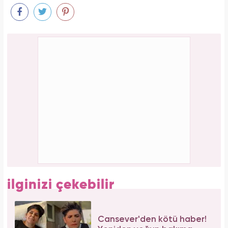
Serenay Sarıkaya, Feyza Civelek ve Blok3
dahil 8 kişinin uyuşturucu test sonucu belli
oldu!