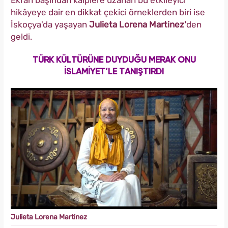
Ekran başından kalplere uzanan bu etkileyici
hikâyeye dair en dikkat çekici örneklerden biri ise
İskoçya'da yaşayan
Julieta Lorena Martinez'
den
geldi.
TÜRK KÜLTÜRÜNE DUYDUĞU MERAK ONU
İSLAMİYET’LE TANIŞTIRDI
Julieta Lorena Martinez