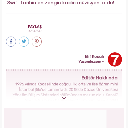
Swift tarihin en zengin kadın müzisyeni oldu!
PAYLAŞ
Elif Kocalı
Yasemin.com -
Editör Hakkında
1996 yılında Kocaeli’nde doğdu. İlk, orta ve lise öğrenimini
İstanbul Şile'de tamamladı. 2018’de Düzce Üniversitesi
Yönetim Bilişim Sistemleri bölümünden mezun oldu. Kanal7
Medya Grubu’na bağlı Haber7.com bünyesinde ‘SEO
Editörü’ unvanıyla görev yapmaktadır.