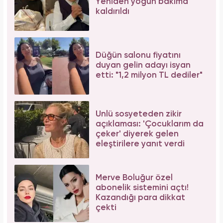
Tüm dünyada süper besin ilan edildi! Çöpe
atılan yaprakların faydası şaşırttı
Aşil tendonu kopmuştu! Cengiz Bozkurt son
durumunu paylaştı