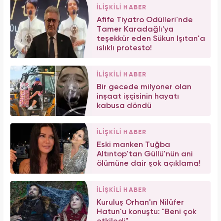
İLİŞKİLİ HABER
Afife Tiyatro Ödülleri'nde
Tamer Karadağlı'ya
teşekkür eden Sükun Işıtan'a
ıslıklı protesto!
İLİŞKİLİ HABER
Bir gecede milyoner olan
inşaat işçisinin hayatı
kabusa döndü
İLİŞKİLİ HABER
Eski manken Tuğba
Altıntop'tan Güllü'nün ani
ölümüne dair şok açıklama!
İLİŞKİLİ HABER
Kuruluş Orhan'ın Nilüfer
Hatun'u konuştu: "Beni çok