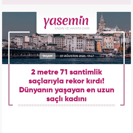
YAŞAM
07 AĞUSTOS 2026, 17:47
2 metre 71 santimlik
saçlarıyla rekor kırdı!
Dünyanın yaşayan en uzun
saçlı kadını