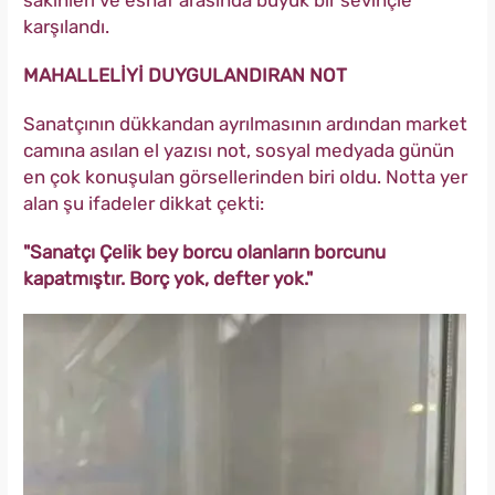
sakinleri ve esnaf arasında büyük bir sevinçle
karşılandı.
MAHALLELİYİ DUYGULANDIRAN NOT
Sanatçının dükkandan ayrılmasının ardından market
camına asılan el yazısı not, sosyal medyada günün
en çok konuşulan görsellerinden biri oldu. Notta yer
alan şu ifadeler dikkat çekti:
"Sanatçı Çelik bey borcu olanların borcunu
kapatmıştır. Borç yok, defter yok."