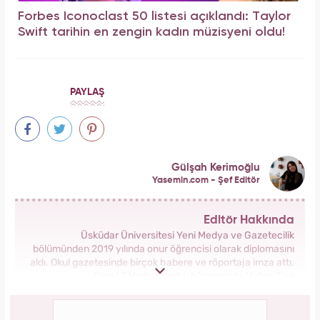
Forbes Iconoclast 50 listesi açıklandı: Taylor
Swift tarihin en zengin kadın müzisyeni oldu!
PAYLAŞ
Gülşah Kerimoğlu
Yasemin.com - Şef Editör
Editör Hakkında
Üsküdar Üniversitesi Yeni Medya ve Gazetecilik
bölümünden 2019 yılında onur öğrencisi olarak diplomasını
aldı. Okul gazetesinde birçok habere ve röportaja imza attı.
Kanal 7 Medya Grubu bünyesinde Haber 7 ve
Yasemin.com’da staj yaptı. Anadolu Ajansı’nda gönüllü
stajyerlik yaptı. Yasemin.com’da mesleğe ilk adımını attı.
2019 yılında Kanal 7 Medya grubu bünyesinde yer alan