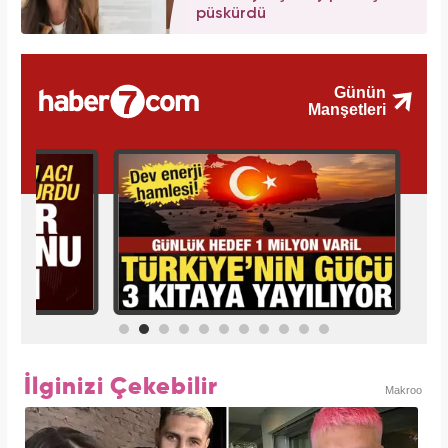
püskürdü
İlginizi Çekebilir
Makroo