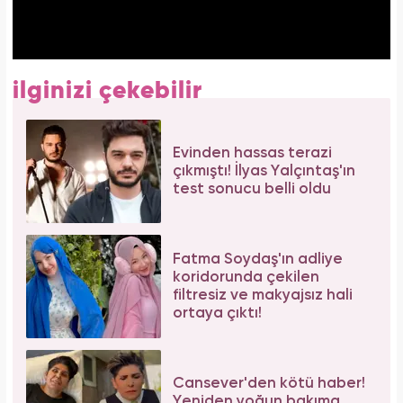
ilginizi çekebilir
Evinden hassas terazi
çıkmıştı! İlyas Yalçıntaş'ın
test sonucu belli oldu
Fatma Soydaş'ın adliye
koridorunda çekilen
filtresiz ve makyajsız hali
ortaya çıktı!
Cansever'den kötü haber!
Yeniden yoğun bakıma