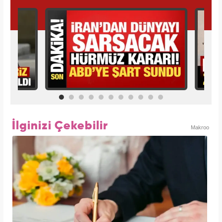
İlginizi Çekebilir
Makroo