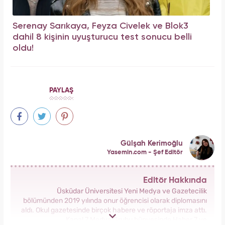
Serenay Sarıkaya, Feyza Civelek ve Blok3
dahil 8 kişinin uyuşturucu test sonucu belli
oldu!
PAYLAŞ
Gülşah Kerimoğlu
Yasemin.com - Şef Editör
Editör Hakkında
Üsküdar Üniversitesi Yeni Medya ve Gazetecilik
bölümünden 2019 yılında onur öğrencisi olarak diplomasını
aldı. Okul gazetesinde birçok habere ve röportaja imza attı.
Kanal 7 Medya Grubu bünyesinde Haber 7 ve