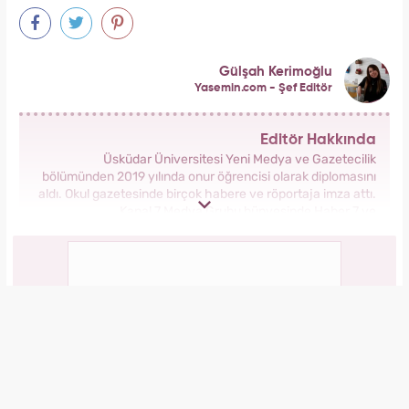
Gülşah Kerimoğlu
Yasemin.com - Şef Editör
Editör Hakkında
Üsküdar Üniversitesi Yeni Medya ve Gazetecilik
bölümünden 2019 yılında onur öğrencisi olarak diplomasını
aldı. Okul gazetesinde birçok habere ve röportaja imza attı.
Kanal 7 Medya Grubu bünyesinde Haber 7 ve
Yasemin.com’da staj yaptı. Anadolu Ajansı’nda gönüllü
stajyerlik yaptı. Yasemin.com’da mesleğe ilk adımını attı.
2019 yılında Kanal 7 Medya grubu bünyesinde yer alan
Yasemin.com kadın sitesinde İçerik Editörü olarak
çalışmaya başladı. Burada pek çok özel habere imza attı,
kategori bazında içerikler oluşturdu. 2023 yılında
Yasemin.com'da Şef Editör olarak görev yapmaktadır.