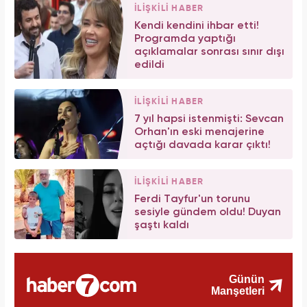
İLİŞKİLİ HABER
Kendi kendini ihbar etti!
Programda yaptığı
açıklamalar sonrası sınır dışı
edildi
İLİŞKİLİ HABER
7 yıl hapsi istenmişti: Sevcan
Orhan'ın eski menajerine
açtığı davada karar çıktı!
İLİŞKİLİ HABER
Ferdi Tayfur'un torunu
sesiyle gündem oldu! Duyan
şaştı kaldı