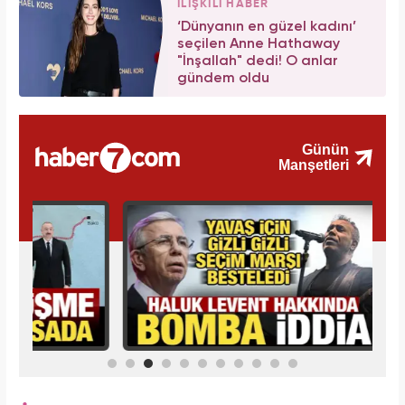
İLİŞKİLİ HABER
‘Dünyanın en güzel kadını’
seçilen Anne Hathaway
"İnşallah" dedi! O anlar
gündem oldu