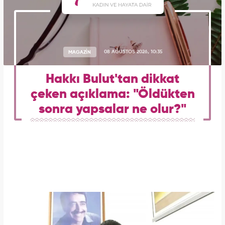
MAGAZİN
08 AĞUSTOS 2026, 10:35
Hakkı Bulut'tan dikkat
çeken açıklama: "Öldükten
sonra yapsalar ne olur?"