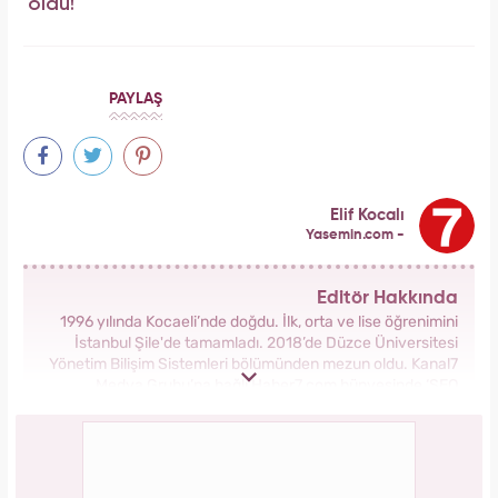
oldu!
PAYLAŞ
Elif Kocalı
Yasemin.com -
Editör Hakkında
1996 yılında Kocaeli’nde doğdu. İlk, orta ve lise öğrenimini
İstanbul Şile'de tamamladı. 2018’de Düzce Üniversitesi
Yönetim Bilişim Sistemleri bölümünden mezun oldu. Kanal7
Medya Grubu’na bağlı Haber7.com bünyesinde ‘SEO
Editörü’ unvanıyla görev yapmaktadır.