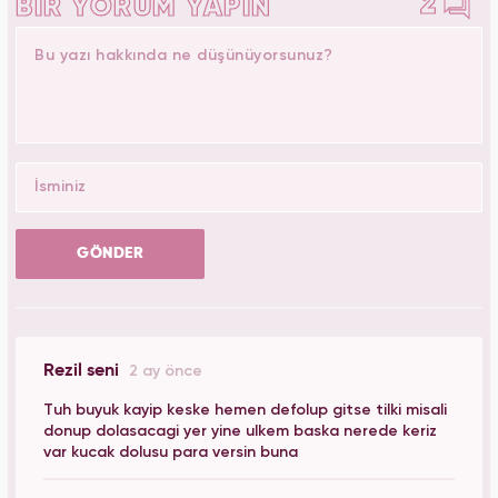
2
BİR YORUM YAPIN
GÖNDER
Rezil seni
2 ay önce
Tuh buyuk kayip keske hemen defolup gitse tilki misali
donup dolasacagi yer yine ulkem baska nerede keriz
var kucak dolusu para versin buna