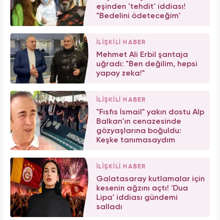
eşinden 'tehdit' iddiası!
"Bedelini ödeteceğim'
İLİŞKİLİ HABER
Mehmet Ali Erbil şantaja
uğradı: "Ben değilim, hepsi
yapay zeka!"
İLİŞKİLİ HABER
"Fısfıs İsmail" yakın dostu Alp
Balkan'ın cenazesinde
gözyaşlarına boğuldu:
Keşke tanımasaydım
İLİŞKİLİ HABER
Galatasaray kutlamalar için
kesenin ağzını açtı! 'Dua
Lipa' iddiası gündemi
salladı