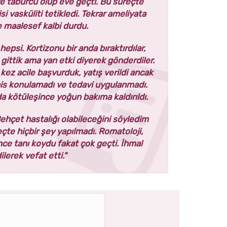
ve taburcu olup eve geçti. Bu süreçte
si vasküliti tetikledi. Tekrar ameliyata
ve maalesef kalbi durdu.
epsi. Kortizonu bir anda bıraktırdılar,
e gittik ama yan etki diyerek gönderdiler.
 kez acile başvurduk, yatış verildi ancak
is konulamadı ve tedavi uygulanmadı.
a kötüleşince yoğun bakıma kaldırıldı.
ehçet hastalığı olabileceğini söyledim
eçte hiçbir şey yapılmadı. Romatoloji,
ce tanı koydu fakat çok geçti. İhmal
ilerek vefat etti."