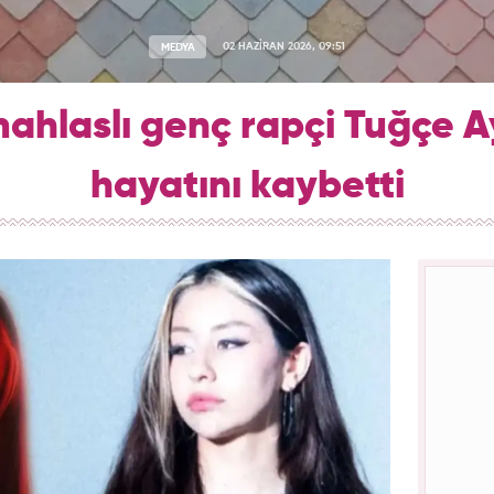
MEDYA
02 HAZİRAN 2026, 09:51
mahlaslı genç rapçi Tuğçe A
hayatını kaybetti