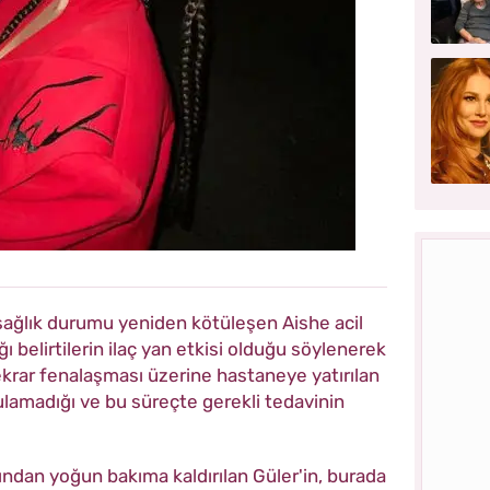
sağlık durumu yeniden kötüleşen Aishe acil
 belirtilerin ilaç yan etkisi olduğu söylenerek
ekrar fenalaşması üzerine hastaneye yatırılan
lamadığı ve bu süreçte gerekli tedavinin
ndan yoğun bakıma kaldırılan Güler'in, burada