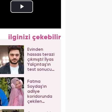
ilginizi çekebilir
Evinden
hassas terazi
çıkmıştı! İlyas
Yalçıntaş'ın
test sonucu
belli oldu
Fatma
Soydaş'ın
adliye
koridorunda
çekilen
filtresiz ve
makyajsız hali