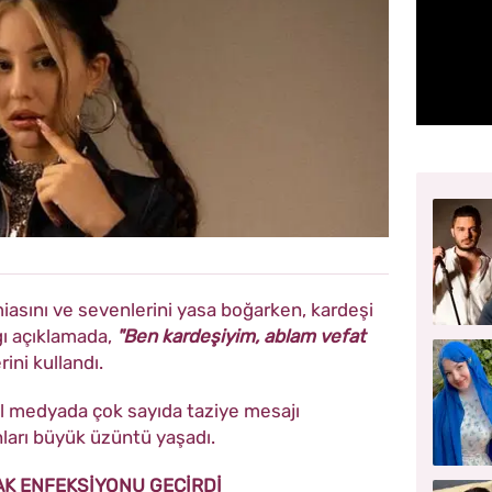
iasını ve sevenlerini yasa boğarken, kardeşi
ı açıklamada,
"Ben kardeşiyim, ablam vefat
rini kullandı.
l medyada çok sayıda taziye mesajı
nları büyük üzüntü yaşadı.
K ENFEKSİYONU GEÇİRDİ