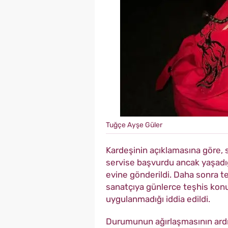
Tuğçe Ayşe Güler
Kardeşinin açıklamasına göre, 
servise başvurdu ancak yaşadığı
evine gönderildi. Daha sonra t
sanatçıya günlerce teşhis konu
uygulanmadığı iddia edildi.
Durumunun ağırlaşmasının ardı