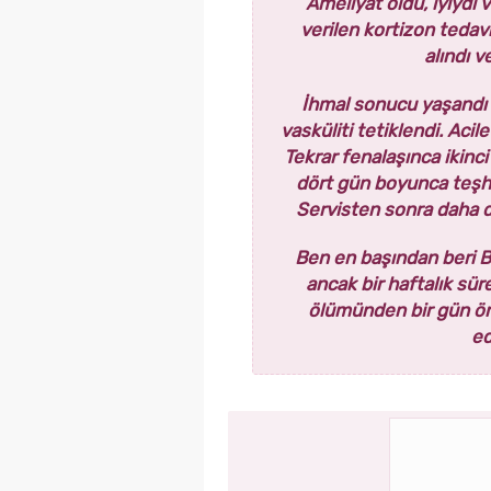
Ameliyat oldu, iyiydi 
verilen kortizon tedavi
alındı 
İhmal sonucu yaşandı h
vasküliti tetiklendi. Acil
Tekrar fenalaşınca ikinci
dört gün boyunca teşh
Servisten sonra daha d
Ben en başından beri B
ancak bir haftalık sür
ölümünden bir gün ön
ed