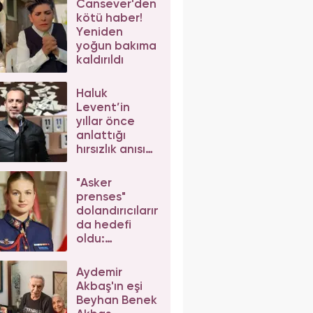
Cansever'den
ortaya çıktı!
kötü haber!
Yeniden
yoğun bakıma
kaldırıldı
Haluk
Levent’in
yıllar önce
anlattığı
hırsızlık anısı
yeniden
gündem oldu!
"Asker
prenses"
dolandırıcıların
da hedefi
oldu:
Gerçekçi
mesajlar kafa
Aydemir
karıştırdı
Akbaş'ın eşi
Beyhan Benek