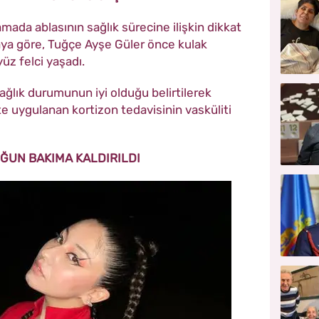
amada ablasının sağlık sürecine ilişkin dikkat
aya göre, Tuğçe Ayşe Güler önce kulak
üz felci yaşadı.
ağlık durumunun iyi olduğu belirtilerek
e uygulanan kortizon tedavisinin vasküliti
ĞUN BAKIMA KALDIRILDI