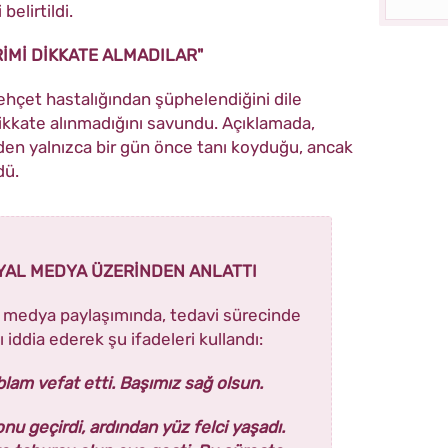
elirtildi.
İMİ DİKKATE ALMADILAR"
Behçet hastalığından şüphelendiğini dile
dikkate alınmadığını savundu. Açıklamada,
n yalnızca bir gün önce tanı koyduğu, ancak
dü.
YAL MEDYA ÜZERİNDEN ANLATTI
l medya paylaşımında, tedavi sürecinde
 iddia ederek şu ifadeleri kullandı:
lam vefat etti. Başımız sağ olsun.
u geçirdi, ardından yüz felci yaşadı.