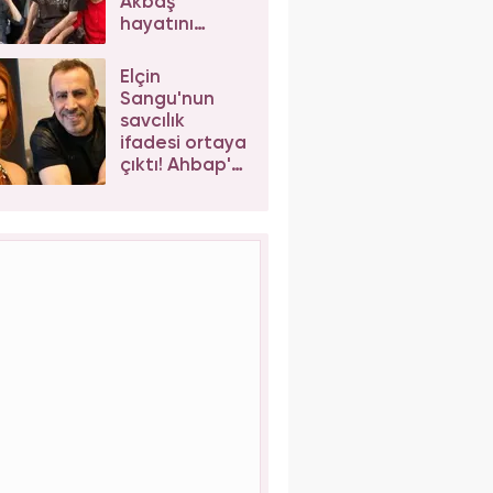
Akbaş
hayatını
kaybetti
Elçin
Sangu'nun
savcılık
ifadesi ortaya
çıktı! Ahbap'a
kaç para
bağış
yaptığını
açıkladı