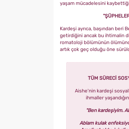
yaşam mücadelesini kaybettiği b
"ŞÜPHELER
Kardeşi ayrıca, başından beri 
getirdiğini ancak bu ihtimalin 
romatoloji bölümünün ölümünde
artık çok geç olduğu öne sürül
TÜM SÜRECİ SOS
Aishe'nin kardeşi sosya
ihmaller yaşandığını
"Ben kardeşiyim. Ab
Ablam kulak enfeksiyon