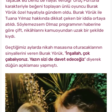
Taşacak Bu Deniz'de hayat verdiği 'Oruç Furtuna'
karakteriyle beğeni toplayan ünlü oyuncu Burak
Yörük özel hayatıyla gündem oldu. Burak Yörük ile
Tuana Yılmaz hakkında dikkat çeken bir iddia ortaya
atıldı. Söylemezsem Olmaz programının haberine
göre çift, nikâhlarını kamuoyundan uzak bir şekilde
kıydı.
Geçtiğimiz aylarda nikah masasına oturacaklarının
sinyallerini veren Burak Yörük,
'İnşallah, çok
çabalıyoruz. Yazın sizi de davet edeceğiz'
diyerek
düğün açıklaması yapmıştı.