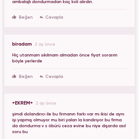
ambalajlı dondurmadan kaç koli alırdın.
Beğen
biradam
2 ay önce
Hiç utanmam sıkılmam almadan önce fiyat sorarım
böyle yerlerde
Beğen
+EKREM+
2 ay önce
şimdi dolandırıcı ile bu firmanın farkı var mı ikisi de aynı
işi yapmış olmuyor mu biri yalan la kandırıyor bu firma
da dondurma v s öbürü ceza evine bu niye dışarda asıl
soru bu