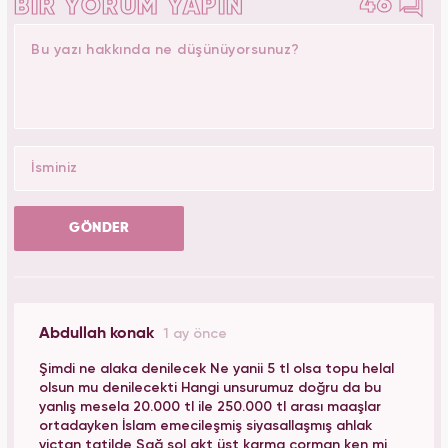
46
BİR YORUM YAPIN
GÖNDER
Abdullah konak
1 ay önce
Şimdi ne alaka denilecek Ne yanii 5 tl olsa topu helal
olsun mu denilecekti Hangi unsurumuz doğru da bu
yanlış mesela 20.000 tl ile 250.000 tl arası maaşlar
ortadayken İslam emecileşmiş siyasallaşmış ahlak
victan tatilde Sağ sol akt üst karma çorman ken mi