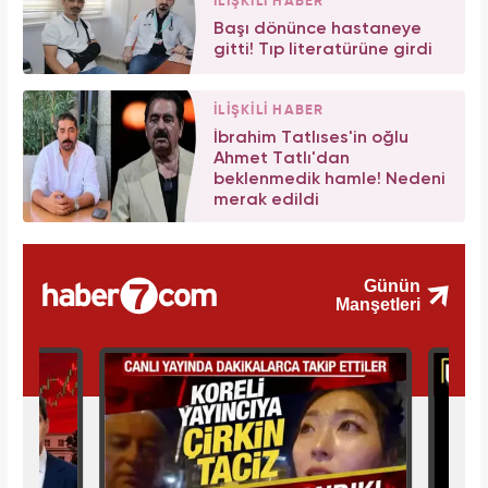
İLİŞKİLİ HABER
Başı dönünce hastaneye
gitti! Tıp literatürüne girdi
İLİŞKİLİ HABER
İbrahim Tatlıses'in oğlu
Ahmet Tatlı'dan
beklenmedik hamle! Nedeni
merak edildi