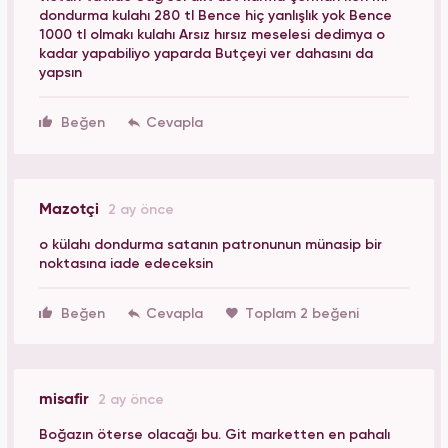
dondurma kulahı 280 tl Bence hiç yanlışlık yok Bence
1000 tl olmakı kulahı Arsız hırsız meselesi dedimya o
kadar yapabiliyo yaparda Butçeyi ver dahasını da
yapsın
Beğen
Mazotçi
2 ay önce
o külahı dondurma satanın patronunun münasip bir
noktasına iade edeceksin
Beğen
Toplam 2 beğeni
misafir
2 ay önce
Boğazın öterse olacağı bu. Git marketten en pahalı