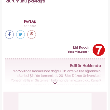
durumunu paylaştı
PAYLAŞ
Elif Kocalı
Yasemin.com -
Editör Hakkında
1996 yılında Kocaeli’nde doğdu. İlk, orta ve lise öğrenimini
İstanbul Şile'de tamamladı. 2018’de Düzce Üniversitesi
Yönetim Bilişim Sistemleri bölümünden mezun oldu. Kanal7
Medya Grubu’na bağlı Haber7.com bünyesinde ‘SEO
Editörü’ unvanıyla görev yapmaktadır.