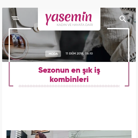
MODA
11 EKİM 2018, 08:10
Sezonun en şık iş
kombinleri