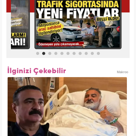
İlginizi Çekebilir
Makroo