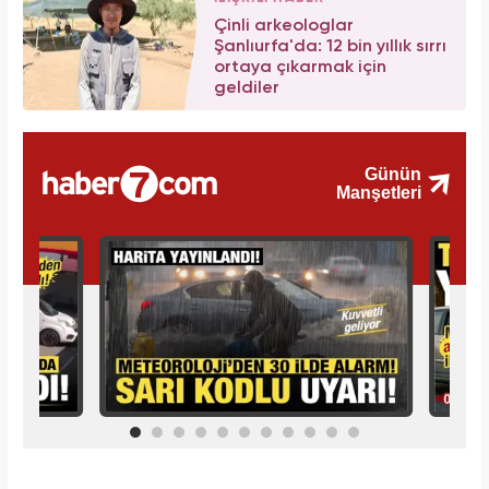
Çinli arkeologlar
Şanlıurfa'da: 12 bin yıllık sırrı
ortaya çıkarmak için
geldiler