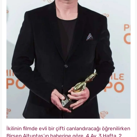
İkilinin filmde evli bir çifti canlandıracağı öğrenilirken
Birsen Altuntaş’ın haberine göre, 4 Ay, 3 Hafta, 2