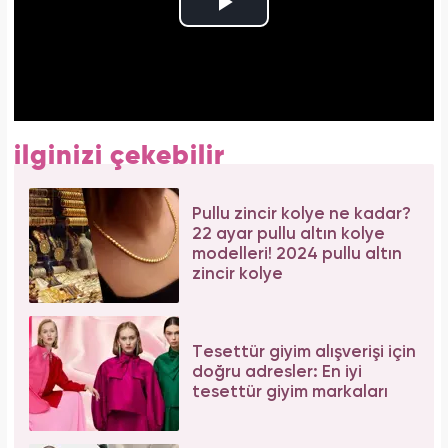
ilginizi çekebilir
Pullu zincir kolye ne kadar?
22 ayar pullu altın kolye
modelleri! 2024 pullu altın
zincir kolye
Tesettür giyim alışverişi için
doğru adresler: En iyi
tesettür giyim markaları