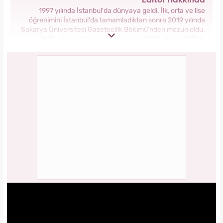
Editör Hakkında
1997 yılında İstanbul'da dünyaya geldi. İlk, orta ve lise
öğrenimini İstanbul'da tamamladıktan sonra 2019 yılında
Sakarya Üniversitesi Gazetecilik Bölümü'nden mezun oldu.
2018 yılında Hürriyet Gazetesi ve 2019 yılında TRT'de
stajlarını tamamladı. 2021 yılından itibaren Kanal 7 Medya
Grubu bünyesinde yer alan Yasemin.com'da İçerik Editörü
olarak görev yapmaktadır.