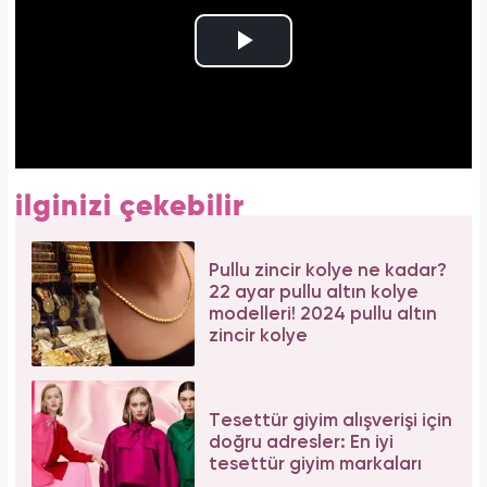
ilginizi çekebilir
Pullu zincir kolye ne kadar?
22 ayar pullu altın kolye
modelleri! 2024 pullu altın
zincir kolye
Tesettür giyim alışverişi için
doğru adresler: En iyi
tesettür giyim markaları