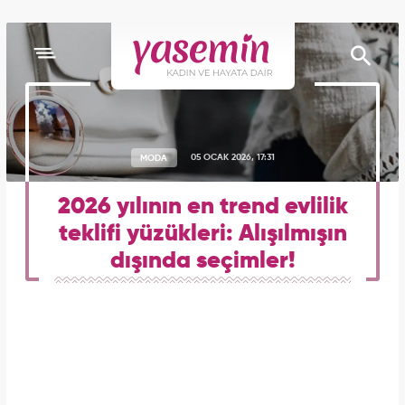
MODA
05 OCAK 2026, 17:31
2026 yılının en trend evlilik
teklifi yüzükleri: Alışılmışın
dışında seçimler!