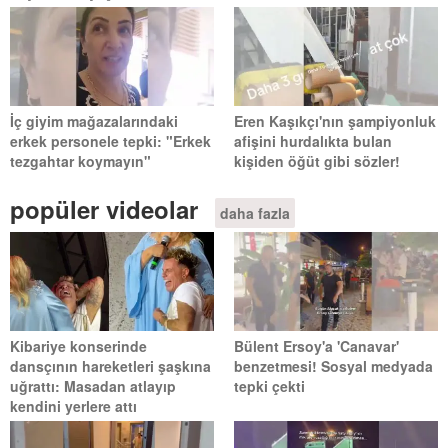
İç giyim mağazalarındaki
Eren Kaşıkçı'nın şampiyonluk
erkek personele tepki: "Erkek
afişini hurdalıkta bulan
tezgahtar koymayın"
kişiden öğüt gibi sözler!
popüler videolar
daha fazla
Kibariye konserinde
Bülent Ersoy'a 'Canavar'
dansçının hareketleri şaşkına
benzetmesi! Sosyal medyada
uğrattı: Masadan atlayıp
tepki çekti
kendini yerlere attı