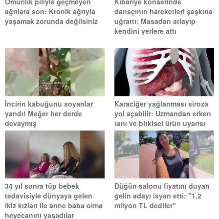
Omurilik piliyle geçmeyen
Kibariye konserinde
ağrılara son: Kronik ağrıyla
dansçının hareketleri şaşkına
yaşamak zorunda değilsiniz
uğrattı: Masadan atlayıp
kendini yerlere attı
İncirin kabuğunu soyanlar
Karaciğer yağlanması siroza
yandı! Meğer her derde
yol açabilir: Uzmandan erken
devaymış
tanı ve bitkisel ürün uyarısı
34 yıl sonra tüp bebek
Düğün salonu fiyatını duyan
tedavisiyle dünyaya gelen
gelin adayı isyan etti: "1,2
ikiz kızları ile anne baba olma
milyon TL dediler"
heyecanını yaşadılar