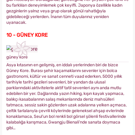
bu farklıları deneyimlemek çok keyifli. Japonya özellikle kadın
gezginlerin yalnız veya grup olarak gönül rahatlığıyla
gidebileceği yerlerden. İnanın tüm duyularınız yeniden
uyanacak.
10 - GÜNEY KORE
güney kore
Asya kıtasının en gelişmiş, en iddalı yerlerinden biri de bizce
Güney Kore. Burası şehir kaçamaklarını sevenler için bolca
gastronomi, kültür ve sanat cenneti vaad ederken, 5000 yıllık
tarihiyle tarihi gezileri sevenleri, bir yandan da ulusal
parklarındaki aktivitelerle aktif tatil sevenleri aynı anda mutlu
edebilen bir yer. Dağlarında yazın hiking, kışın kayak yapmaca,
balıkçı kasabalarının salaş mekanlarında deniz mahsülleri
tatmaca, sessiz sakin gözlerden uzak adalarına yelken açmaca,
çeltik tarlalarıyla çevrili köylerinde geleneksel ahşap evlerinde
konaklamaca, Seul’un bol renkli bol görsel şölenli festivallerinde
kalabalığa karışmaca, Gwangju Bienali’nde sanata doymaca
gibi…