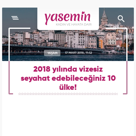
YAŞAM
17 MART 2018, 11:52
2018 yılında vizesiz
seyahat edebileceğiniz 10
ülke!