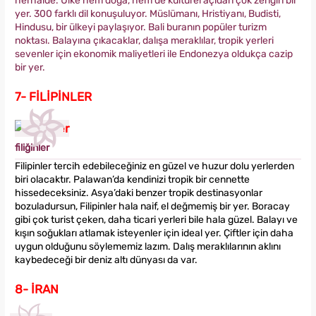
herhalde. Ülke hem doğa, hem de kültürel açıdan çok zengin bir
yer. 300 farklı dil konuşuluyor. Müslümanı, Hristiyanı, Budisti,
Hindusu, bir ülkeyi paylaşıyor. Bali buranın popüler turizm
noktası. Balayına çıkacaklar, dalışa meraklılar, tropik yerleri
sevenler için ekonomik maliyetleri ile Endonezya oldukça cazip
bir yer.
7- FİLİPİNLER
filiğinler
Filipinler tercih edebileceğiniz en güzel ve huzur dolu yerlerden
biri olacaktır. Palawan’da kendinizi tropik bir cennette
hissedeceksiniz. Asya’daki benzer tropik destinasyonlar
bozuladursun, Filipinler hala naif, el değmemiş bir yer. Boracay
gibi çok turist çeken, daha ticari yerleri bile hala güzel. Balayı ve
kışın soğukları atlamak isteyenler için ideal yer. Çiftler için daha
uygun olduğunu söylememiz lazım. Dalış meraklılarının aklını
kaybedeceği bir deniz altı dünyası da var.
8- İRAN