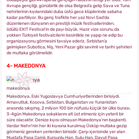
Avrupa gençliği, günübirlik de olsa Belgrad’a gelip Sava ve Tuna
nehirlerinin kıyılarındaki duba üstü gece klüplerinde sabaha
kadar partiliyor. Bu genç trafikte her yaz Novi Sad’da
düzenlenen dünyanın en prestijli müzik festivallerinden,
ödüllü EXIT Festival’in de payı büyük. Hazır vize sorunu da
yokken Türkiyeli festivalcilerin kesinlikle ne yapıp ne edip bu
organizasyonu görmesini tavsiye ederiz. Sırbistan’a
gelmişken Subotica, Niş, Yeni Pazar gibi sevimli ve tarihi şehirleri
de mutlaka görülmelidir.
4- MAKEDONYA
makedonya
Makedonya, Eski Yugoslavya Cumhuriyetlerinden birisiydi.
Arnavutluk, Kosova, Sırbistan, Bulgaristan ve Yunanistan
arasında sıkışmış, 2 milyon 100 bin nüfuslu küçük bir ülke burası.
3-4gün Makedonya sokaklarını alt üst etmeniz için yeterli bir
süre olacaktır. Denize kıyısı olmayan Makedonya’nın başkenti,
Vardar Nehri’nin her iki kıyısına kurulmuş Üsküp mutlaka gezip
görmeniz gereken yerlerden birisidir. Çarşı içerisinde yer alan
Mustafa Paşa Camii, Kurşunlu Han, Sulu Han, Davut Paşa