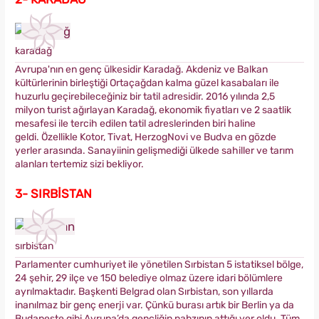
karadağ
Avrupa'nın en genç ülkesidir Karadağ. Akdeniz ve Balkan
kültürlerinin birleştiği Ortaçağdan kalma güzel kasabaları ile
huzurlu geçirebileceğiniz bir tatil adresidir. 2016 yılında 2,5
milyon turist ağırlayan Karadağ, ekonomik fiyatları ve 2 saatlik
mesafesi ile tercih edilen tatil adreslerinden biri haline
geldi. Özellikle Kotor, Tivat, HerzogNovi ve Budva en gözde
yerler arasında. Sanayiinin gelişmediği ülkede sahiller ve tarım
alanları tertemiz sizi bekliyor.
3- SIRBİSTAN
sırbistan
Parlamenter cumhuriyet ile yönetilen Sırbistan 5 istatiksel bölge,
24 şehir, 29 ilçe ve 150 belediye olmaz üzere idari bölümlere
ayrılmaktadır. Başkenti Belgrad olan Sırbistan, son yıllarda
inanılmaz bir genç enerji var. Çünkü burası artık bir Berlin ya da
Budapeşte gibi Avrupa’da gençliğin nabzının attığı yer oldu. Tüm