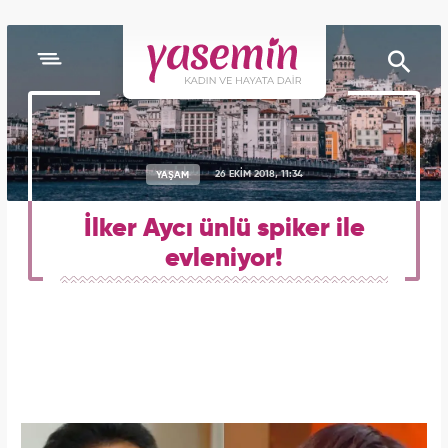
YAŞAM
26 EKİM 2018, 11:34
İlker Aycı ünlü spiker ile
evleniyor!