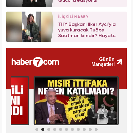
Gucci kreasyonu!
İLİŞKİLİ HABER
THY Başkanı İlker Aycı'yla
yuva kuracak Tuğçe
Saatman kimdir? Hayatı...