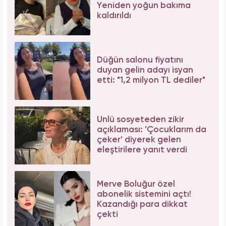
Yeniden yoğun bakıma
kaldırıldı
Düğün salonu fiyatını
duyan gelin adayı isyan
etti: "1,2 milyon TL dediler"
Ünlü sosyeteden zikir
açıklaması: 'Çocuklarım da
çeker' diyerek gelen
eleştirilere yanıt verdi
Merve Boluğur özel
abonelik sistemini açtı!
Kazandığı para dikkat
çekti