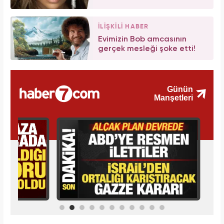
İLİŞKİLİ HABER
Evimizin Bob amcasının
gerçek mesleği şoke etti!