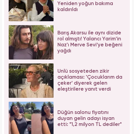
Yeniden yoğun bakıma
kaldırıldı
Barış Akarsu ile aynı dizide
rol almıştı! Yalancı Yarim'in
Naz'ı Merve Sevi'ye beğeni
yağdı
Ünlü sosyeteden zikir
açıklaması: 'Çocuklarım da
çeker' diyerek gelen
eleştirilere yanıt verdi
Düğün salonu fiyatını
duyan gelin adayı isyan
etti: "1,2 milyon TL dediler"