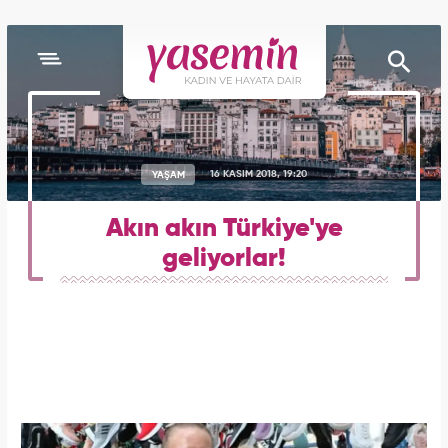
YAŞAM
16 KASIM 2018, 19:20
Akın akın Türkiye'ye
geliyorlar!