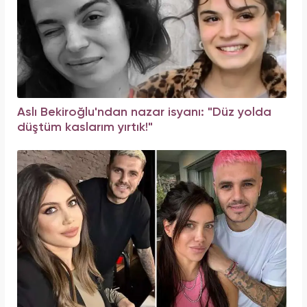
Aslı Bekiroğlu'ndan nazar isyanı: "Düz yolda
düştüm kaslarım yırtık!"