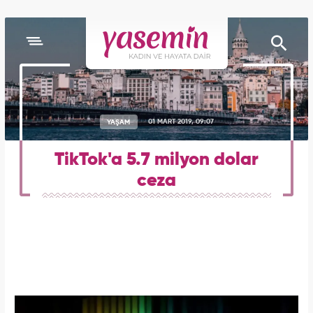
YAŞAM
01 MART 2019, 09:07
TikTok'a 5.7 milyon dolar
ceza