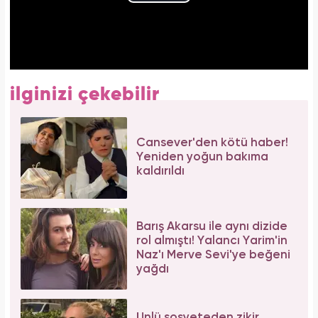
ilginizi çekebilir
Cansever'den kötü haber!
Yeniden yoğun bakıma
kaldırıldı
Barış Akarsu ile aynı dizide
rol almıştı! Yalancı Yarim'in
Naz'ı Merve Sevi'ye beğeni
yağdı
Ünlü sosyeteden zikir