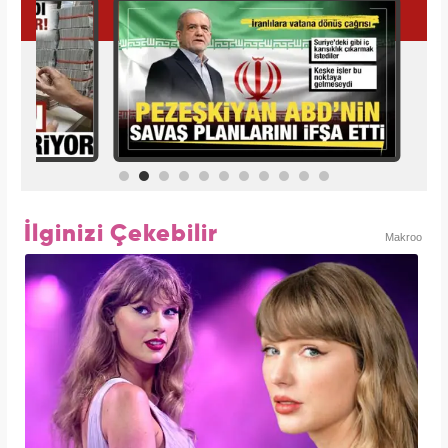
İlginizi Çekebilir
Makroo