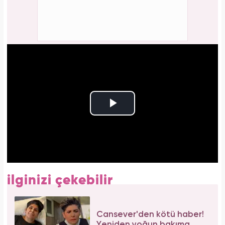
ilginizi çekebilir
Cansever'den kötü haber!
Yeniden yoğun bakıma