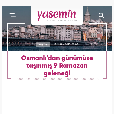
YAŞAM
13 NİSAN 2023, 12:05
Osmanlı'dan günümüze
taşınmış 9 Ramazan
geleneği