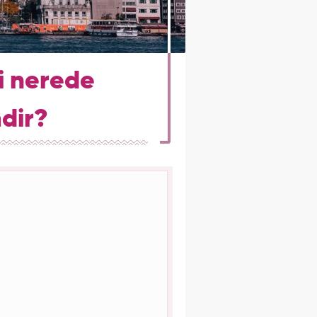
i nerede
mdir?