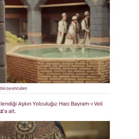
zisi oyuncuları
tlendiği Aşkın Yolculuğu: Hacı Bayram-ı Veli
ız
'a ait.