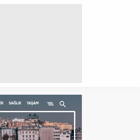
İK
SAĞLIK
YAŞAM