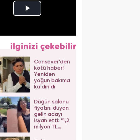
ilginizi çekebilir
Cansever'den
kötü haber!
Yeniden
yoğun bakıma
kaldırıldı
Düğün salonu
fiyatını duyan
gelin adayı
isyan etti: "1,2
milyon TL
dediler"