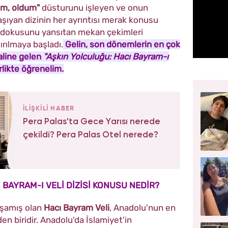
dum, oldum"
düsturunu işleyen ve onun
aşıyan dizinin her ayrıntısı merak konusu
in dokusunu yansıtan mekan çekimleri
ırılmaya başladı.
Gelin, son dönemlerin en çok
aline gelen
"Aşkın Yolculuğu: Hacı Bayram-ı
rlikte öğrenelim.
İLİŞKİLİ HABER
Pera Palas'ta Gece Yarısı nerede
çekildi? Pera Palas Otel nerede?
 BAYRAM-I VELİ DİZİSİ KONUSU NEDİR?
yaşamış olan
Hacı Bayram Veli
, Anadolu'nun en
en biridir. Anadolu'da İslamiyet'in