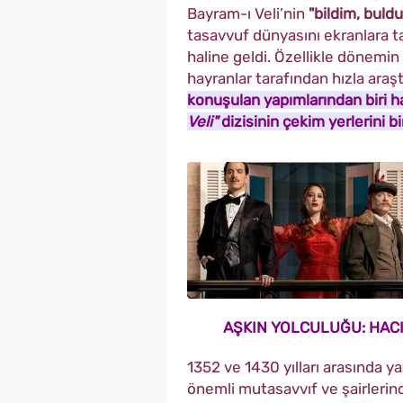
Bayram-ı Veli’nin
"bildim, bul
tasavvuf dünyasını ekranlara t
haline geldi. Özellikle dönem
hayranlar tarafından hızla araşt
konuşulan yapımlarından biri h
Veli"
dizisinin çekim yerlerini bi
AŞKIN YOLCULUĞU: HACI
1352 ve 1430 yılları arasında 
önemli mutasavvıf ve şairlerind