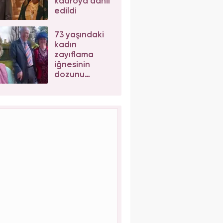
kadroya dahil
edildi
73 yaşındaki
kadın
zayıflama
iğnesinin
dozunu
kaçırınca
canından
oldu!