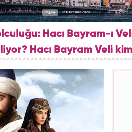
YAŞAM
15 MART 2022, 08:58
olculuğu: Hacı Bayram-ı Vel
liyor? Hacı Bayram Veli ki