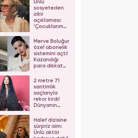
Ünlü
sosyeteden
zikir
açıklaması:
'Çocuklarım
da çeker'
diyerek gelen
Merve Boluğur
eleştirilere
özel abonelik
yanıt verdi
sistemini açtı!
Kazandığı
para dikkat
çekti
2 metre 71
santimlik
saçlarıyla
rekor kırdı!
Dünyanın
yaşayan en
uzun saçlı
Halef dizisine
kadını
sürpriz isim:
Ünlü aktör