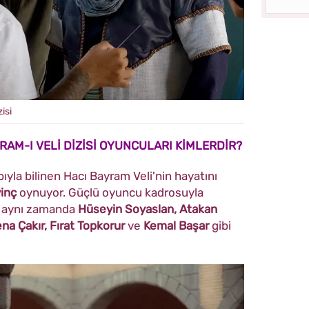
isi
RAM-I VELİ DİZİSİ OYUNCULARI KİMLERDİR?
âbıyla bilinen Hacı Bayram Veli'nin hayatını
inç
oynuyor. Güçlü oyuncu kadrosuyla
de aynı zamanda
Hüseyin Soyaslan, Atakan
na Çakır, Fırat Topkorur
ve
Kemal Başar
gibi