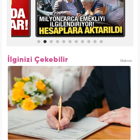
İlginizi Çekebilir
Makroo