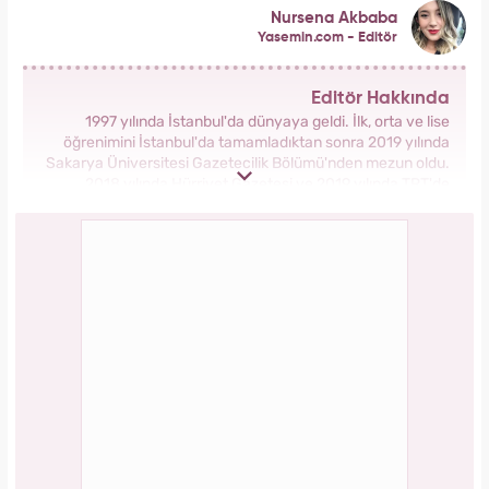
Nursena Akbaba
Yasemin.com - Editör
Editör Hakkında
1997 yılında İstanbul'da dünyaya geldi. İlk, orta ve lise
öğrenimini İstanbul'da tamamladıktan sonra 2019 yılında
Sakarya Üniversitesi Gazetecilik Bölümü'nden mezun oldu.
2018 yılında Hürriyet Gazetesi ve 2019 yılında TRT'de
stajlarını tamamladı. 2021 yılından itibaren Kanal 7 Medya
Grubu bünyesinde yer alan Yasemin.com'da İçerik Editörü
olarak görev yapmaktadır.