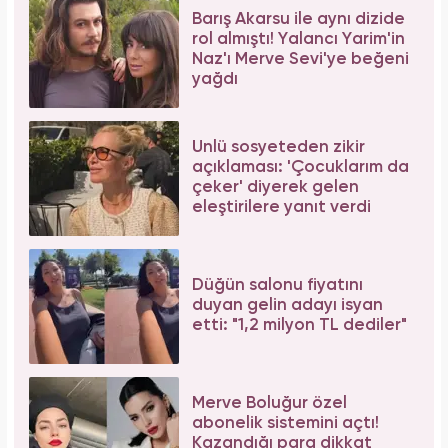
Barış Akarsu ile aynı dizide
rol almıştı! Yalancı Yarim'in
Naz'ı Merve Sevi'ye beğeni
yağdı
Ünlü sosyeteden zikir
açıklaması: 'Çocuklarım da
çeker' diyerek gelen
eleştirilere yanıt verdi
Düğün salonu fiyatını
duyan gelin adayı isyan
etti: "1,2 milyon TL dediler"
Merve Boluğur özel
abonelik sistemini açtı!
Kazandığı para dikkat