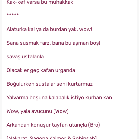
Kak-kef varsa bu muhakkak
*****
Alaturka kal ya da burdan yak, wow!
Sana susmak farz, bana bulaşman boş!
savaş ustalanla
Olacak er geç kafan urganda
Boğulurken sustalar seni kurtarmaz
Yalvarma boşuna kalabalık istiyo kurban kan
Wow, yala avucunu (Wow)
Arkandan konuşur tayfan utançla (Bro)
[Nakarat: Sagopa Kajmer & Şehinşah]