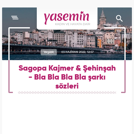
YAŞAM
03 HAZİRAN 2022, 12:57
Sagopa Kajmer & Şehinşah
- Bla Bla Bla Bla şarkı
sözleri