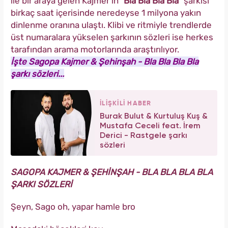
ile bir araya gelen Kajmer'in
"Bla Bla Bla Bla"
şarkısı
birkaç saat içerisinde neredeyse 1 milyona yakın
dinlenme oranına ulaştı. Klibi ve ritmiyle trendlerde
üst numaralara yükselen şarkının sözleri ise herkes
tarafından arama motorlarında araştırılıyor.
İşte Sagopa Kajmer & Şehinşah - Bla Bla Bla Bla
şarkı sözleri...
İLİŞKİLİ HABER
Burak Bulut & Kurtuluş Kuş &
Mustafa Ceceli feat. İrem
Derici - Rastgele şarkı
sözleri
SAGOPA KAJMER & ŞEHİNŞAH - BLA BLA BLA BLA
ŞARKI SÖZLERİ
Şeyn, Sago oh, yapar hamle bro