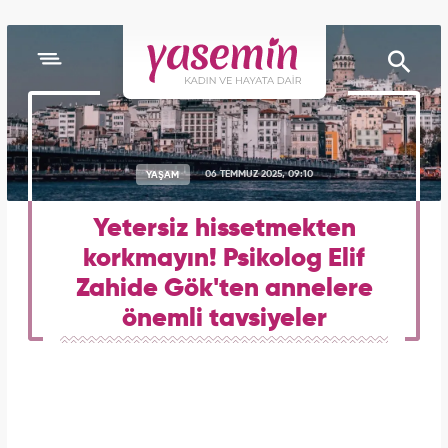
YAŞAM
06 TEMMUZ 2025, 09:10
Yetersiz hissetmekten
korkmayın! Psikolog Elif
Zahide Gök'ten annelere
önemli tavsiyeler