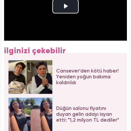
ilginizi çekebilir
Cansever'den kötü haber!
Yeniden yoğun bakıma
kaldırıldı
Düğün salonu fiyatını
duyan gelin adayı isyan
etti: "1,2 milyon TL dediler"