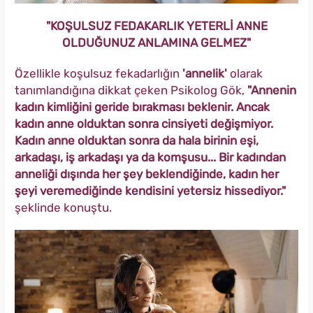
"KOŞULSUZ FEDAKARLIK YETERLİ ANNE
OLDUĞUNUZ ANLAMINA GELMEZ"
Özellikle koşulsuz fekadarlığın
'annelik'
olarak
tanımlandığına dikkat çeken Psikolog Gök,
"Annenin
kadın kimliğini geride bırakması beklenir. Ancak
kadın anne olduktan sonra cinsiyeti değişmiyor.
Kadın anne olduktan sonra da hala birinin eşi,
arkadaşı, iş arkadaşı ya da komşusu... Bir kadından
anneliği dışında her şey beklendiğinde, kadın her
şeyi veremediğinde kendisini yetersiz hissediyor."
şeklinde konuştu.