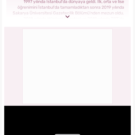
1997 yılında İstanbul'da dünyaya geldi. İlk, orta ve lise
öğrenimini İstanbul'da tamamladıktan sonra 2019 yılında
Sakarya Üniversitesi Gazetecilik Bölümü'nden mezun oldu.
2018 yılında Hürriyet Gazetesi ve 2019 yılında TRT'de
stajlarını tamamladı. 2021 yılından itibaren Kanal 7 Medya
Grubu bünyesinde yer alan Yasemin.com'da İçerik Editörü
olarak görev yapmaktadır.