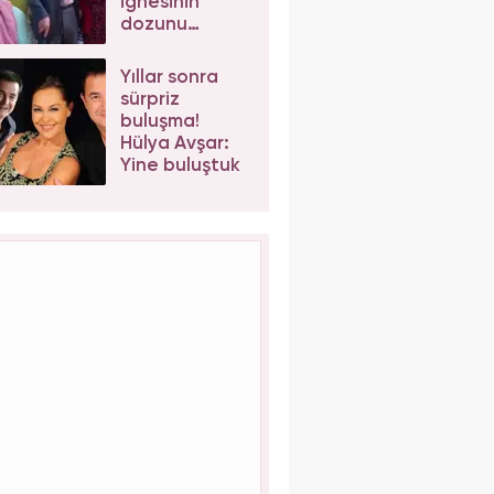
iğnesinin
dozunu
kaçırınca
canından
Yıllar sonra
oldu!
sürpriz
buluşma!
Hülya Avşar:
Yine buluştuk