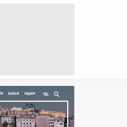
İK
SAĞLIK
YAŞAM