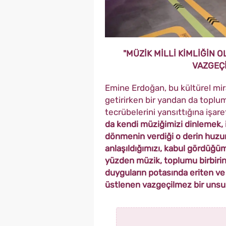
"MÜZİK MİLLİ KİMLİĞİN
VAZGEÇ
Emine Erdoğan, bu kültürel miras
getirirken bir yandan da toplum
tecrübelerini yansıttığına işar
da kendi müziğimizi dinlemek, 
dönmenin verdiği o derin huzur
anlaşıldığımızı, kabul gördüğüm
yüzden müzik, toplumu birbirine
duyguların potasında eriten ve 
üstlenen vazgeçilmez bir unsur