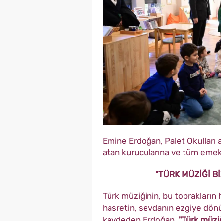
Emine Erdoğan, Palet Okulları a
atan kurucularına ve tüm emek 
"TÜRK MÜZİĞİ Bİ
Türk müziğinin, bu toprakların hi
hasretin, sevdanın ezgiye dönü
kaydeden Erdoğan,
"Türk müziğ