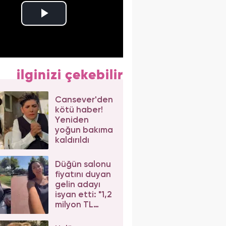
ilginizi çekebilir
Cansever'den
kötü haber!
Yeniden
yoğun bakıma
kaldırıldı
Düğün salonu
fiyatını duyan
gelin adayı
isyan etti: "1,2
milyon TL
dediler"