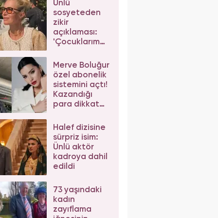
Ünlü
sosyeteden
zikir
açıklaması:
'Çocuklarım
da çeker'
diyerek gelen
Merve Boluğur
eleştirilere
özel abonelik
yanıt verdi
sistemini açtı!
Kazandığı
para dikkat
çekti
Halef dizisine
sürpriz isim:
Ünlü aktör
kadroya dahil
edildi
73 yaşındaki
kadın
zayıflama