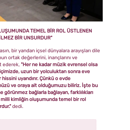
 OLUŞUMUNDA TEMEL BİR ROL ÜSTLENEN
İLMEZ BİR UNSURDUR"
ın, bir yandan içsel dünyalara arayışları dile
un ortak değerlerini, inançlarını ve
et ederek,
"Her ne kadar müzik evrensel olsa
içimizde, uzun bir yolculuktan sonra eve
 hissini uyandırır. Çünkü o evde
üzü ve oraya ait olduğumuzu biliriz. İşte bu
 görünmez bağlarla bağlayan, farklılıkları
milli kimliğin oluşumunda temel bir rol
dur."
dedi.