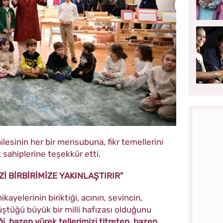
ilesinin her bir mensubuna, fikr temellerini
sahiplerine teşekkür etti.
Zİ BİRBİRİMİZE YAKINLAŞTIRIR"
kayelerinin biriktiği, acının, sevincin,
ştüğü büyük bir milli hafızası olduğunu
i, bazen yürek tellerimizi titreten, bazen