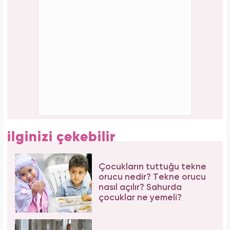
Aşil tendonu kopmuştu! Cengiz Bozkurt son
durumunu paylaştı