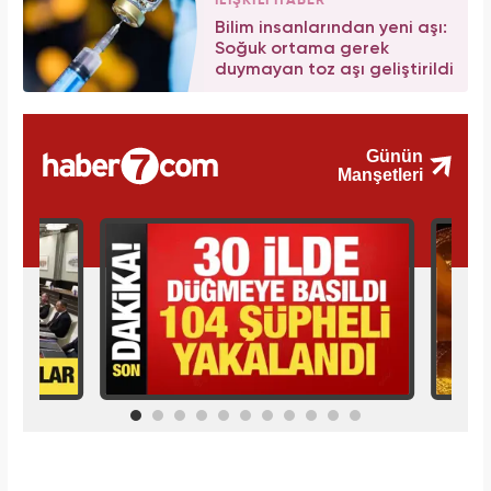
İLİŞKİLİ HABER
Bilim insanlarından yeni aşı:
Soğuk ortama gerek
duymayan toz aşı geliştirildi
İlginizi Çekebilir
Makroo