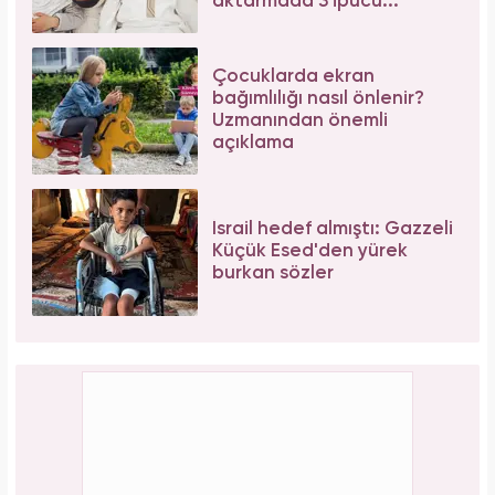
Bağcılar'da 06.06.2026 yoğunluğu: 54 çift
"Evet" demek için sıraya girdi!