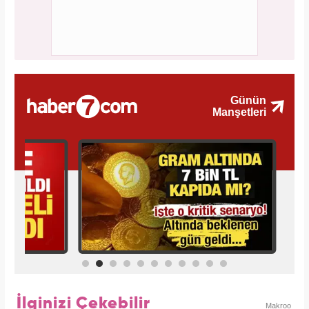
İlginizi Çekebilir
Makroo