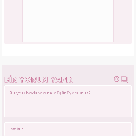
Aslı Bekiroğlu'ndan nazar isyanı: "Düz yolda
düştüm kaslarım yırtık!"
PAYLAŞ