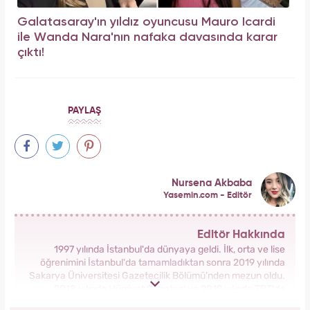
Galatasaray'ın yıldız oyuncusu Mauro Icardi
ile Wanda Nara'nın nafaka davasında karar
çıktı!
PAYLAŞ
Nursena Akbaba
Yasemin.com - Editör
Editör Hakkında
1997 yılında İstanbul'da dünyaya geldi. İlk, orta ve lise
öğrenimini İstanbul'da tamamladıktan sonra 2019 yılında
Sakarya Üniversitesi Gazetecilik Bölümü'nden mezun oldu.
2018 yılında Hürriyet Gazetesi ve 2019 yılında TRT'de
stajlarını tamamladı. 2021 yılından itibaren Kanal 7 Medya