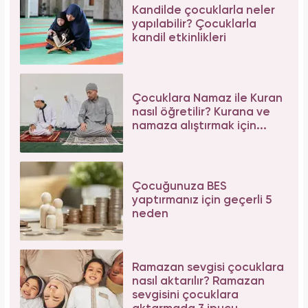
Bilim insanları hayret ediyor: Mimar Sinan'ın
depreme karşı geliştirdiği 5 dahice yöntem!
Serenay Sarıkaya, Feyza Civelek ve Blok3
dahil 8 kişinin uyuşturucu test sonucu belli
oldu!