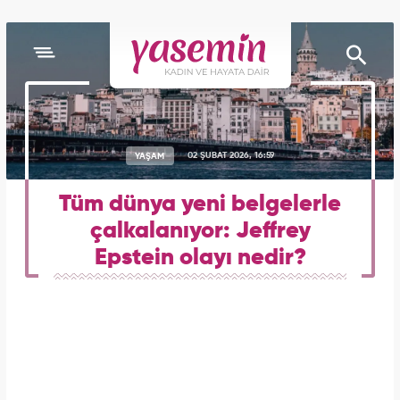
YAŞAM
02 ŞUBAT 2026, 16:59
Tüm dünya yeni belgelerle
çalkalanıyor: Jeffrey
Epstein olayı nedir?