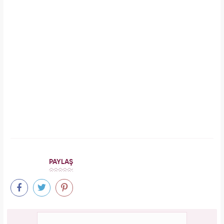
Galatasaray'ın yıldız oyuncusu Mauro Icardi
ile Wanda Nara'nın nafaka davasında karar
çıktı!