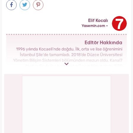
Elif Kocalı
Yasemin.com -
Editör Hakkında
1996 yılında Kocaeli’nde doğdu. İlk, orta ve lise öğrenimini
İstanbul Şile'de tamamladı. 2018’de Düzce Üniversitesi
Yönetim Bilişim Sistemleri bölümünden mezun oldu. Kanal7
Medya Grubu’na bağlı Haber7.com bünyesinde ‘SEO
Editörü’ unvanıyla görev yapmaktadır.