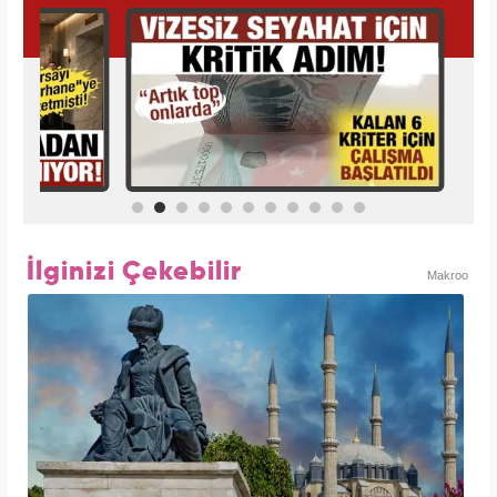
İlginizi Çekebilir
Makroo