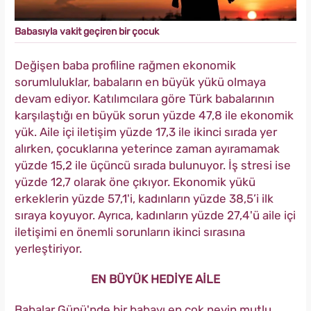
Babasıyla vakit geçiren bir çocuk
Değişen baba profiline rağmen ekonomik
sorumluluklar, babaların en büyük yükü olmaya
devam ediyor. Katılımcılara göre Türk babalarının
karşılaştığı en büyük sorun yüzde 47,8 ile ekonomik
yük. Aile içi iletişim yüzde 17,3 ile ikinci sırada yer
alırken, çocuklarına yeterince zaman ayıramamak
yüzde 15,2 ile üçüncü sırada bulunuyor. İş stresi ise
yüzde 12,7 olarak öne çıkıyor. Ekonomik yükü
erkeklerin yüzde 57,1'i, kadınların yüzde 38,5’i ilk
sıraya koyuyor. Ayrıca, kadınların yüzde 27,4'ü aile içi
iletişimi en önemli sorunların ikinci sırasına
yerleştiriyor.
EN BÜYÜK HEDİYE AİLE
Babalar Günü'nde bir babayı en çok neyin mutlu