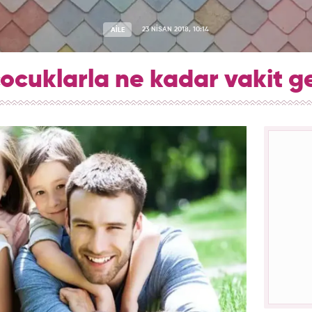
AİLE
23 NİSAN 2018, 10:14
çocuklarla ne kadar vakit g