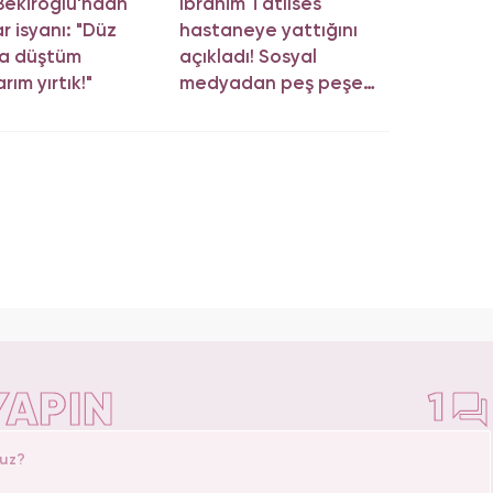
 Bekiroğlu'ndan
İbrahim Tatlıses
r isyanı: "Düz
hastaneye yattığını
da düştüm
açıkladı! Sosyal
rım yırtık!"
medyadan peş peşe
açıklama
YAPIN
1