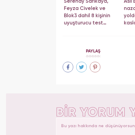
Serenay Sarıkaya,
Aslı
Feyza Civelek ve
naza
Blok3 dahil 8 kişinin
yol
uyuşturucu test
kasla
sonucu belli oldu!
PAYLAŞ
BİR YORUM 