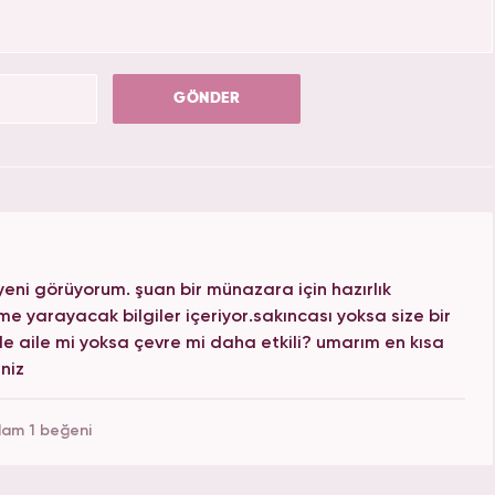
GÖNDER
eni görüyorum. şuan bir münazara için hazırlık
me yarayacak bilgiler içeriyor.sakıncası yoksa size bir
e aile mi yoksa çevre mi daha etkili? umarım en kısa
niz
lam 1 beğeni