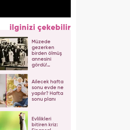
ilginizi çekebilir
Müzede
gezerken
birden ölmüş
annesini
gördü!
Elazığ'da
şaşırtan olay
Ailecek hafta
sonu evde ne
yapılır? Hafta
sonu planı
Evlilikleri
bitiren kriz: