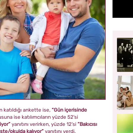
n katıldığı ankette ise,
“Gün içerisinde
suna ise katılımcıların yüzde 52’si
iyor”
yanıtını verirken, yüzde 12’si
“Bakıcısı
şte/okulda kalıyor”
yanıtını verdi.