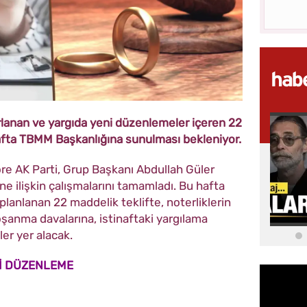
ırlanan ve yargıda yeni düzenlemeler içeren 22
afta TBMM Başkanlığına sunulması bekleniyor.
öre AK Parti, Grup Başkanı Abdullah Güler
ne ilişkin çalışmalarını tamamladı. Bu hafta
anlanan 22 maddelik teklifte, noterliklerin
oşanma davalarına, istinaftaki yargılama
er yer alacak.
İ DÜZENLEME