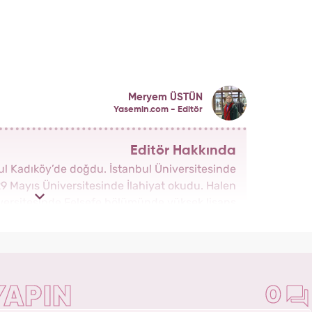
Meryem ÜSTÜN
Yasemin.com - Editör
Editör Hakkında
bul Kadıköy’de doğdu. İstanbul Üniversitesinde
29 Mayıs Üniversitesinde İlahiyat okudu. Halen
versitesinde Felsefe bölümünde yüksek lisans
bu yana Kanal 7 Medya Grubu bünyesinde yer
m kadın sitesinde İçerik Editörü yapmaktadır.
YAPIN
0