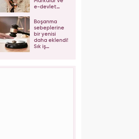
Markalar ve
e-devlet
indirim kodu
alma
Boşanma
sebeplerine
bir yenisi
daha eklendi!
Sık iş
değiştiren eş
kusurlu sayıldı