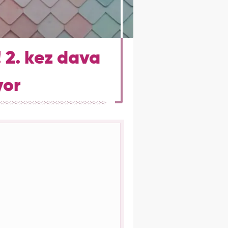
2. kez dava
yor