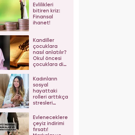
Evlilikleri
bitiren kriz:
Finansal
ihanet!
Kandiller
çocuklara
nasıl anlatılır?
Okul öncesi
çocuklara dini
günler nasıl
anlatılır
Kadınların
sosyal
hayattaki
rolleri arttıkça
stresleri
azalıyor!
Araştırma
Evleneceklere
sonuçları
çeyiz indirimi
şaşırttı
fırsatı!