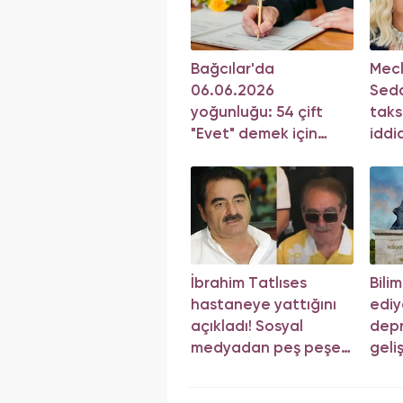
Bağcılar'da
Mecli
06.06.2026
Seda
yoğunluğu: 54 çift
taks
"Evet" demek için
iddi
sıraya girdi!
İbrahim Tatlıses
Bili
hastaneye yattığını
ediy
açıkladı! Sosyal
depr
medyadan peş peşe
geli
açıklama
yön