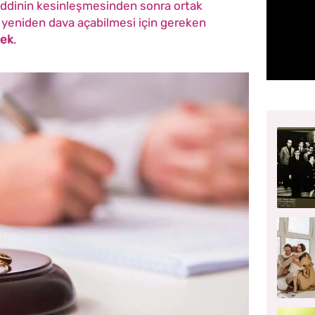
eddinin kesinleşmesinden sonra ortak
n yeniden dava açabilmesi için gereken
cek
.