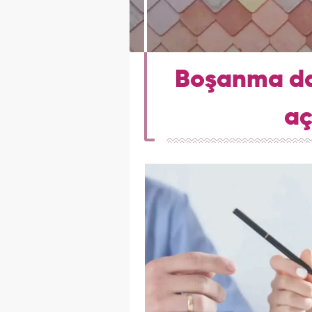
Boşanma da
aç