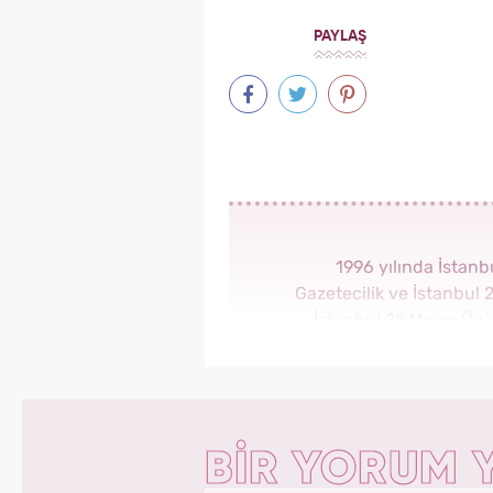
PAYLAŞ
1996 yılında İstan
Gazetecilik ve İstanbul 
İstanbul 29 Mayıs Üni
yapmaktadır. Ekim 2023’ten 
alan Yasemin.co
BİR YORUM 