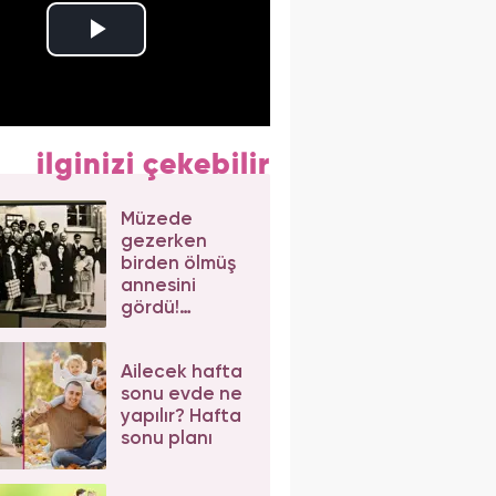
ilginizi çekebilir
Müzede
gezerken
birden ölmüş
annesini
gördü!
Elazığ'da
şaşırtan olay
Ailecek hafta
sonu evde ne
yapılır? Hafta
sonu planı