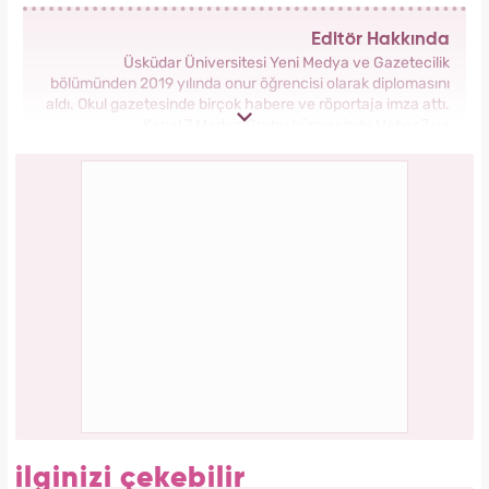
Aslı Bekiroğlu'ndan nazar isyanı: "Düz yolda
düştüm kaslarım yırtık!"
Serenay Sarıkaya, Feyza Civelek ve Blok3
dahil 8 kişinin uyuşturucu test sonucu belli