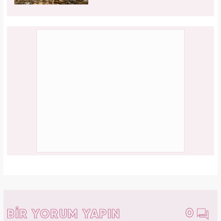
Galatasaray'ın yıldız oyuncusu Mauro Icardi
ile Wanda Nara'nın nafaka davasında karar
çıktı!
PAYLAŞ
Gülşah Kerimoğlu
Yasemin.com - Şef Editör
Editör Hakkında
Üsküdar Üniversitesi Yeni Medya ve Gazetecilik
bölümünden 2019 yılında onur öğrencisi olarak diplomasını
aldı. Okul gazetesinde birçok habere ve röportaja imza attı.
Kanal 7 Medya Grubu bünyesinde Haber 7 ve
Yasemin.com’da staj yaptı. Anadolu Ajansı’nda gönüllü