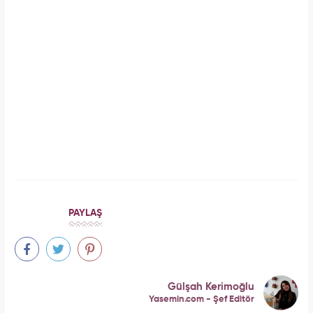
İbrahim Tatlıses hastaneye yattığını açıkladı!
Sosyal medyadan peş peşe açıklama