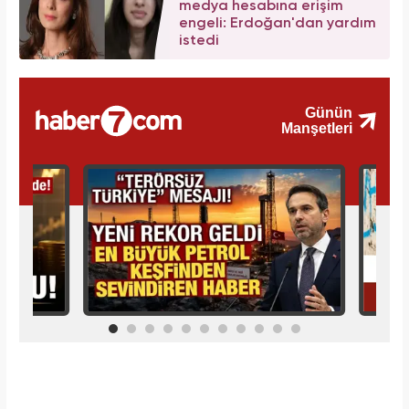
medya hesabına erişim
engeli: Erdoğan'dan yardım
istedi
İlginizi Çekebilir
Makroo