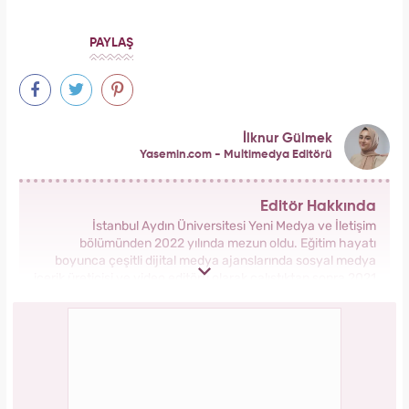
PAYLAŞ
İlknur Gülmek
Yasemin.com - Multimedya Editörü
Editör Hakkında
İstanbul Aydın Üniversitesi Yeni Medya ve İletişim
bölümünden 2022 yılında mezun oldu. Eğitim hayatı
boyunca çeşitli dijital medya ajanslarında sosyal medya
içerik üreticisi ve video editörü olarak çalıştıktan sonra 2021
yılında internet haberciliğine başladı. Meslek hayatına
Kanal7 Medya Grubu Yasemin.com bünyesinde Multimedya
Editörü olarak devam etmektedir.