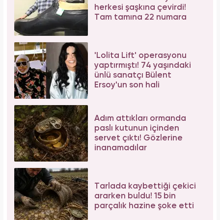
Tüm dünyada süper besin ilan edildi! Çöpe
atılan yaprakların faydası şaşırttı