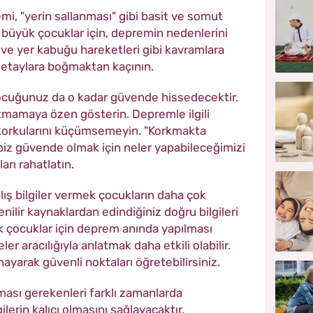
mi, "yerin sallanması" gibi basit ve somut
ha büyük çocuklar için, depremin nedenlerini
rı ve yer kabuğu hareketleri gibi kavramlara
 detaylara boğmaktan kaçının.
çocuğunuz da o kadar güvende hissedecektir.
ıtmamaya özen gösterin. Depremle ilgili
ve korkularını küçümsemeyin. "Korkmakta
 biz güvende olmak için neler yapabileceğimizi
arı rahatlatın.
nlış bilgiler vermek çocukların daha çok
nilir kaynaklardan edindiğiniz doğru bilgileri
ük çocuklar için deprem anında yapılması
er aracılığıyla anlatmak daha etkili olabilir.
yarak güvenli noktaları öğretebilirsiniz.
ılması gerekenleri farklı zamanlarda
gilerin kalıcı olmasını sağlayacaktır.