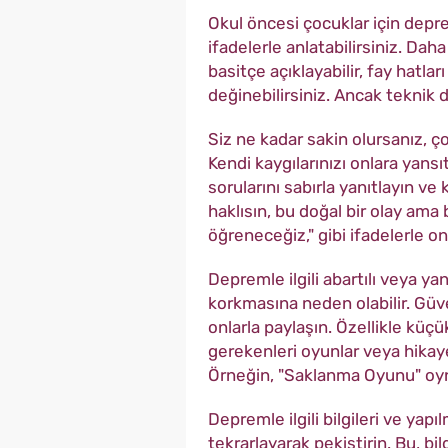
Okul öncesi çocuklar için depre
ifadelerle anlatabilirsiniz. Da
basitçe açıklayabilir, fay hatla
değinebilirsiniz. Ancak teknik
Siz ne kadar sakin olursanız, 
Kendi kaygılarınızı onlara yans
sorularını sabırla yanıtlayın 
haklısın, bu doğal bir olay ama
öğreneceğiz," gibi ifadelerle onl
Depremle ilgili abartılı veya ya
korkmasına neden olabilir. Güve
onlarla paylaşın. Özellikle küç
gerekenleri oyunlar veya hikayel
Örneğin, "Saklanma Oyunu" oyna
Depremle ilgili bilgileri ve yap
tekrarlayarak pekiştirin. Bu, bil