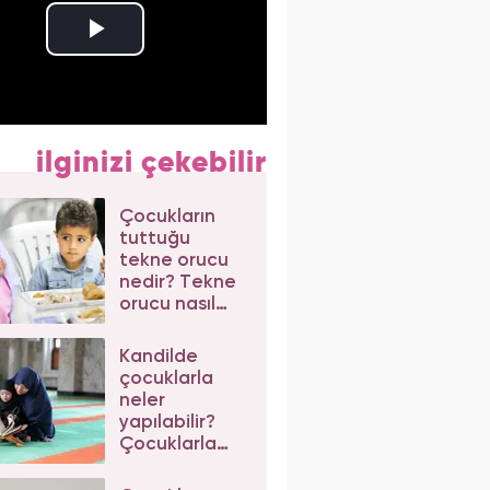
ilginizi çekebilir
Çocukların
tuttuğu
tekne orucu
nedir? Tekne
orucu nasıl
açılır?
Sahurda
Kandilde
çocuklar ne
çocuklarla
yemeli?
neler
yapılabilir?
Çocuklarla
kandil
etkinlikleri