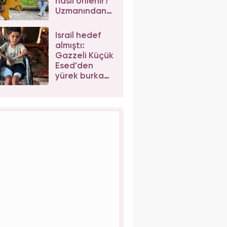
nasıl önlenir?
Uzmanından
önemli
açıklama
İsrail hedef
almıştı:
Gazzeli Küçük
Esed'den
yürek burkan
sözler