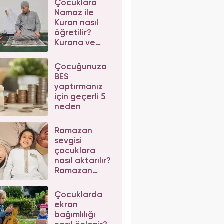
Çocuklara
Namaz ile
Kuran nasıl
öğretilir?
Kurana ve
namaza
alıştırmak
Çocuğunuza
için...
BES
yaptırmanız
için geçerli 5
neden
Ramazan
sevgisi
çocuklara
nasıl aktarılır?
Ramazan
sevgisini
çocuklara
Çocuklarda
aktarmada 3
ekran
ipucu...
bağımlılığı