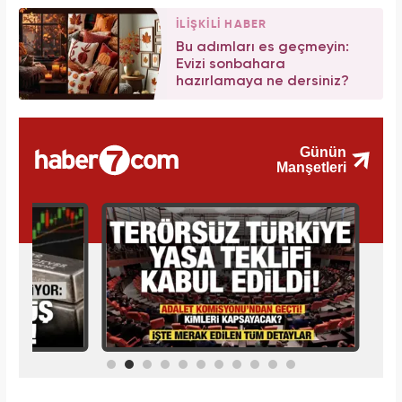
İLİŞKİLİ HABER
Bu adımları es geçmeyin:
Evizi sonbahara
hazırlamaya ne dersiniz?