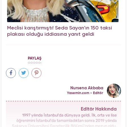
Meclisi karıştırmıştı! Seda Sayan'ın 150 taksi
plakası olduğu iddiasına yanıt geldi
PAYLAŞ
Nursena Akbaba
Yasemin.com - Editör
Editör Hakkında
1997 yılında İstanbul'da dünyaya geldi. İlk, orta ve lise
öğrenimini İstanbul'da tamamladıktan sonra 2019 yılında
Sakarya Üniversitesi Gazetecilik Bölümü'nden mezun oldu.