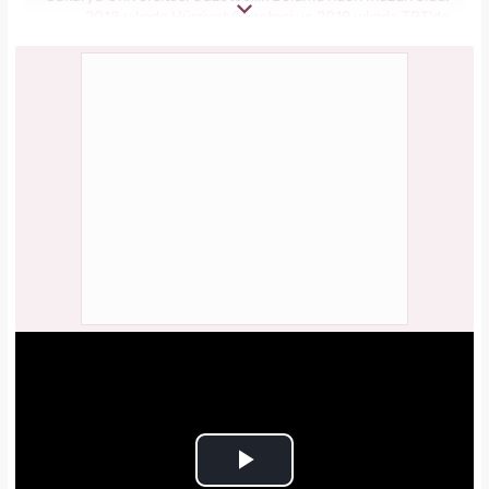
2018 yılında Hürriyet Gazetesi ve 2019 yılında TRT'de
stajlarını tamamladı. 2021 yılından itibaren Kanal 7 Medya
Grubu bünyesinde yer alan Yasemin.com'da İçerik Editörü
olarak görev yapmaktadır.