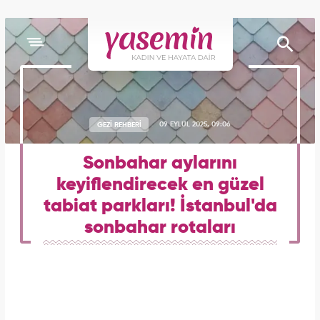
GEZİ REHBERİ
09 EYLÜL 2025, 09:06
Sonbahar aylarını
keyiflendirecek en güzel
tabiat parkları! İstanbul'da
sonbahar rotaları