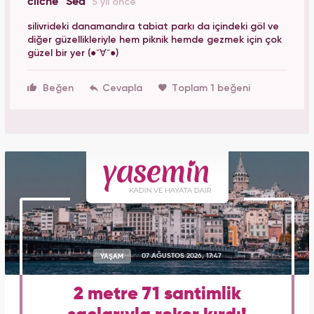
cliché ' Sea
5 yıl önce
silivrideki danamandıra tabiat parkı da içindeki göl ve
diğer güzellikleriyle hem piknik hemde gezmek için çok
güzel bir yer (●ˇ∀ˇ●)
Beğen
Toplam 1 beğeni
YAŞAM
07 AĞUSTOS 2026, 17:47
2 metre 71 santimlik