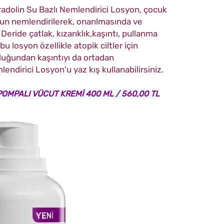
adolin Su Bazlı Nemlendirici Losyon, çocuk
un nemlendirilerek, onarılmasında ve
eride çatlak, kızarıklık,kaşıntı, pullanma
u losyon özellikle atopik ciltler için
lduğundan kaşıntıyı da ortadan
endirici Losyon'u yaz kış kullanabilirsiniz.
OMPALI VÜCUT KREMİ 400 ML / 560,00 TL