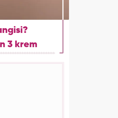
angisi?
in 3 krem