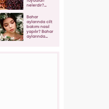
faydaları
nelerdir?
Hurma
maskesi evde
Bahar
nasıl yapılır?
aylarında cilt
bakımı nasıl
yapılır? Bahar
aylarında
cilde ne
sürülür?