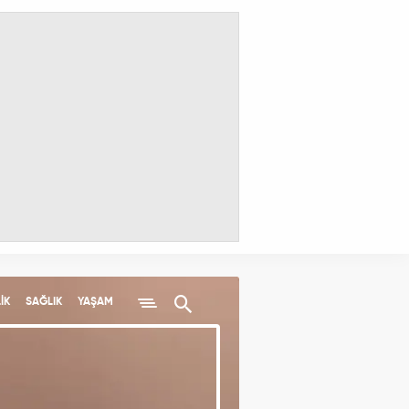
İK
SAĞLIK
YAŞAM