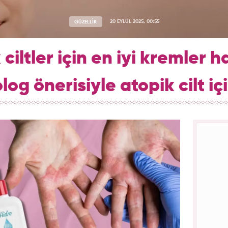
GÜZELLİK
20 EYLÜL 2025, 00:55
 ciltler için en iyi kremler h
og önerisiyle atopik cilt iç