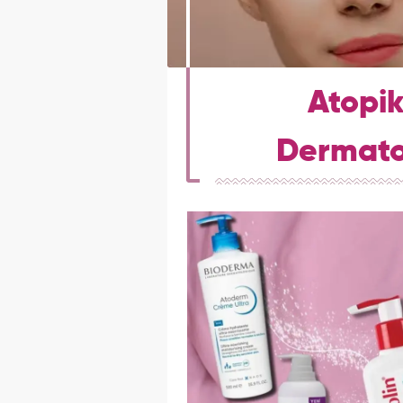
Atopik
Dermatol