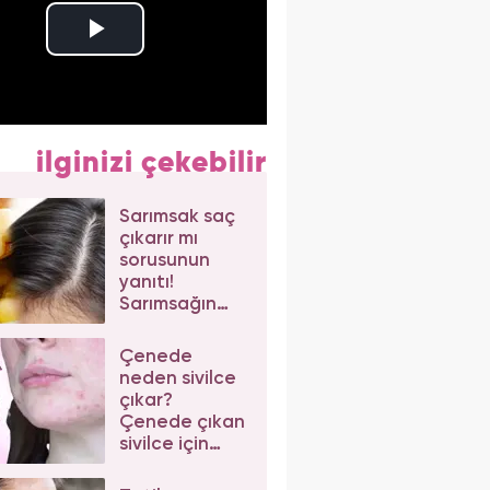
ilginizi çekebilir
Sarımsak saç
çıkarır mı
sorusunun
yanıtı!
Sarımsağın
saça faydaları
nelerdir?
Çenede
neden sivilce
çıkar?
Çenede çıkan
sivilce için
doğal çözüm