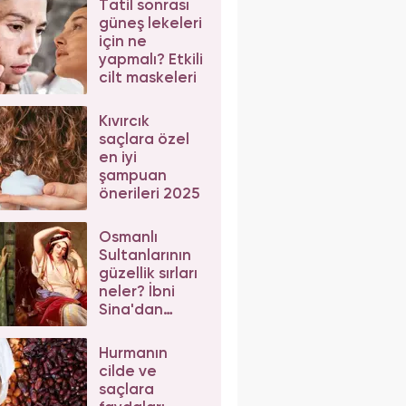
Tatil sonrası
güneş lekeleri
için ne
yapmalı? Etkili
cilt maskeleri
Kıvırcık
saçlara özel
en iyi
şampuan
önerileri 2025
Osmanlı
Sultanlarının
güzellik sırları
neler? İbni
Sina'dan
güzellik
önerileri
Hurmanın
cilde ve
saçlara