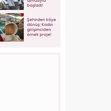
almasıyla
başladı!
Şehirden köye
dönüş: Kadın
girişimciden
örnek proje!