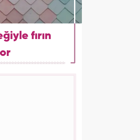
ğiyle fırın
yor