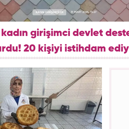
KADIN GİRİŞİMCİLER
31 MART 2025, 15:27
kadın girişimci devlet deste
rdu! 20 kişiyi istihdam edi