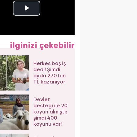
ilginizi çekebilir
Herkes boş iş
dedi! Şimdi
ayda 270 bin
TL kazanıyor
Devlet
desteği ile 20
koyun almıştı:
şimdi 400
koyunu var!