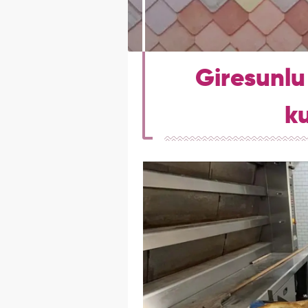
Giresunlu 
ku