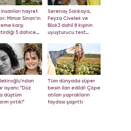
m insanları hayret
Serenay Sarıkaya,
or: Mimar Sinan'ın
Feyza Civelek ve
eme karşı
Blok3 dahil 8 kişinin
ştirdiği 5 dahice
uyuşturucu test
tem!
sonucu belli oldu!
 Bekiroğlu'ndan
Tüm dünyada süper
r isyanı: "Düz
besin ilan edildi! Çöpe
da düştüm
atılan yaprakların
rım yırtık!"
faydası şaşırttı