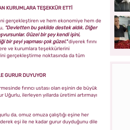
AN KURUMLARA TEŞEKKÜR ETTİ
lini gerçekleştiren ve hem ekonomiye hem de
u,
"Devletten bu şekilde destek aldık. Diğer
vursunlar. Güzel bir şey kendi işini,
ği bir şeyi yapması çok güzel."
diyerek
fırını
lere ve kurumlara teşekkürlerini
erini gerçekleştirme noktasında da tüm
LE GURUR DUYUYOR
vermesinde
fırıncı ustası olan
eşinin de büyük
r Uğurlu,
ilerleyen yıllarda üretimi artırmayı
urlu da,
omuz omuza çalıştığı eşine her
ederek
e
şi ile ne kadar gurur duyduğunu dile