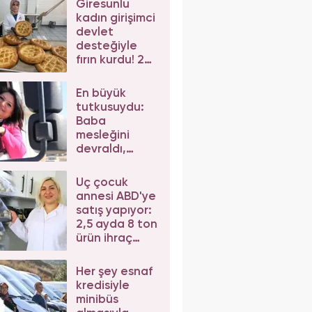
Giresunlu
kadın girişimci
devlet
desteğiyle
fırın kurdu! 20
kişiyi istihdam
ediyor
En büyük
tutkusuydu:
Baba
mesleğini
devraldı,
yolların
sultanı oldu
Üç çocuk
annesi ABD'ye
satış yapıyor:
2,5 ayda 8 ton
ürün ihraç
etti!
Her şey esnaf
kredisiyle
minibüs