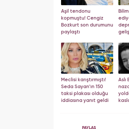
Aşil tendonu
Bili
kopmuştu! Cengiz
ediy
Bozkurt son durumunu
depr
paylaştı
geli
yön
Meclisi karıştırmıştı!
Aslı
Seda Sayan'ın 150
naza
taksi plakası olduğu
yol
iddiasına yanıt geldi
kasla
PAYLAŞ